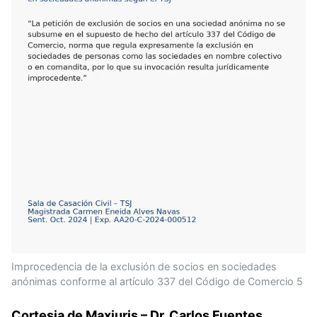
p
t
a
I
p
e
m
n
r
)
Improcedencia de la exclusión de socios en sociedades
anónimas conforme al artículo 337 del Código de Comercio 5
Cortesia de Maxiuris – Dr. Carlos Fuentes