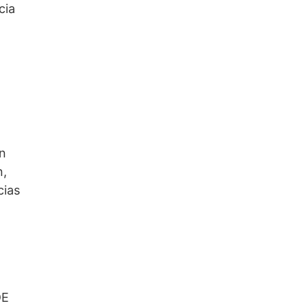
cia
ón
n,
cias
DE