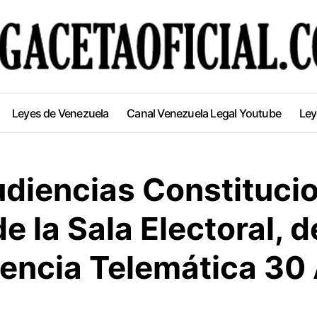
Leyes de Venezuela
Canal Venezuela Legal Youtube
Ley
diencias Constitucio
e la Sala Electoral, 
sencia Telemática 30