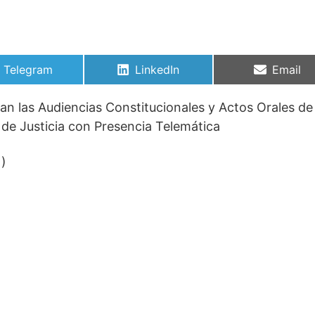
Compartir
Compartir
Compart
Telegram
LinkedIn
Email
en
en
en
an las Audiencias Constitucionales y Actos Orales de
 de Justicia con Presencia Telemática
1)