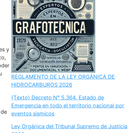
es y
co,
oder
u
REGLAMENTO DE LA LEY ORGÁNICA DE
HIDROCARBUROS 2026
(Texto) Decreto N° 5.364, Estado de
Emergencia en todo el territorio nacional por
 de
eventos sismicos
y
Ley Orgánica del Tribunal Supremo de Justicia