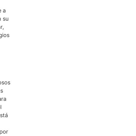
e a
n su
r,
gios
osos
as
ara
l
está
 por