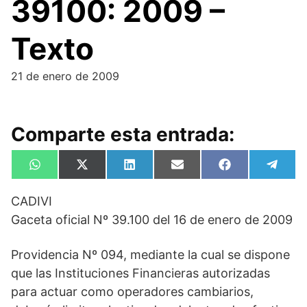
39100: 2009 –
Texto
21 de enero de 2009
Comparte esta entrada:
Compartir
Compartir
Compartir
Compartir
Compartir
Compa
W
X
L
E
F
T
en
en
en
en
en
en
h
(
i
m
a
e
a
T
n
a
c
l
CADIVI
t
w
k
i
e
e
s
i
e
l
b
g
Gaceta oficial Nº 39.100 del 16 de enero de 2009
A
t
d
o
r
p
t
I
o
a
p
e
n
k
m
Providencia Nº 094, mediante la cual se dispone
r
)
que las Instituciones Financieras autorizadas
para actuar como operadores cambiarios,