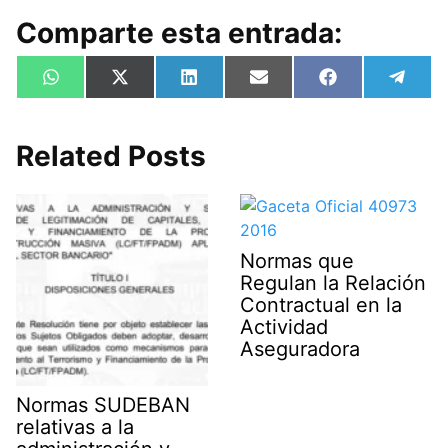
Comparte esta entrada:
Compartir
Compartir
Compartir
Compartir
Compartir
Compa
W
X
L
E
F
T
en
en
en
en
en
en
h
(
i
m
a
e
a
T
n
a
c
l
t
w
k
i
e
e
s
i
e
l
b
g
Related Posts
A
t
d
o
r
p
t
I
o
a
p
e
n
k
m
r
)
Normas que
Regulan la Relación
Contractual en la
Actividad
Aseguradora
Normas SUDEBAN
relativas a la