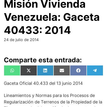
Misión Vivienda
Venezuela: Gaceta
40433: 2014
24 de julio de 2014
Comparte esta entrada:
Compartir
Compartir
Compartir
Compartir
Compartir
Compa
W
X
L
E
F
T
en
en
en
en
en
en
h
(
i
m
a
e
a
T
n
a
c
l
Gaceta Oficial 40.433 del 13 junio 2014
t
w
k
i
e
e
s
i
e
l
b
g
A
t
d
o
r
p
t
I
o
a
Lineamientos y Normas para los Procesos de
p
e
n
k
m
Regularización de Terrenos de la Propiedad de la
r
)