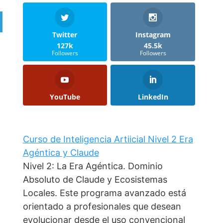
Twitter
Instagram
127k
45.5k
Followers
Followers
YouTube
LinkedIn
Curso de Inteligencia Artiicial Nivel 2 Era
Agéntica y Claude
Nivel 2: La Era Agéntica. Dominio
Absoluto de Claude y Ecosistemas
Locales. Este programa avanzado está
orientado a profesionales que desean
evolucionar desde el uso convencional