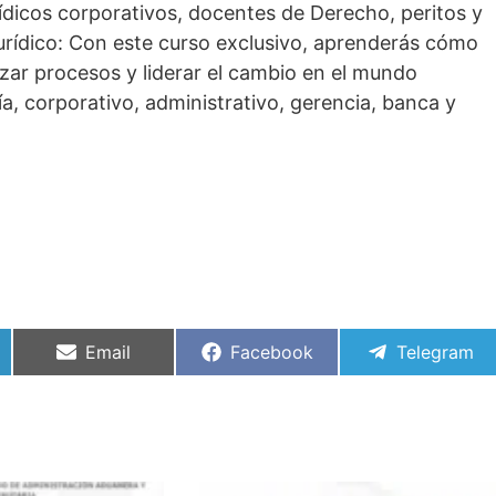
rídicos corporativos, docentes de Derecho, peritos y
jurídico: Con este curso exclusivo, aprenderás cómo
mizar procesos y liderar el cambio en el mundo
ía, corporativo, administrativo, gerencia, banca y
Compartir
Compartir
Compartir
Email
Facebook
Telegram
en
en
en