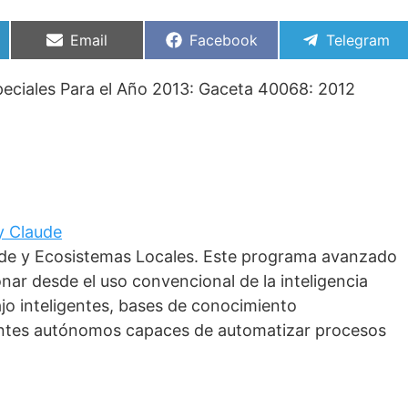
Compartir
Compartir
Compartir
Email
Facebook
Telegram
en
en
en
peciales Para el Año 2013: Gaceta 40068: 2012
 y Claude
aude y Ecosistemas Locales. Este programa avanzado
nar desde el uso convencional de la inteligencia
bajo inteligentes, bases de conocimiento
gentes autónomos capaces de automatizar procesos