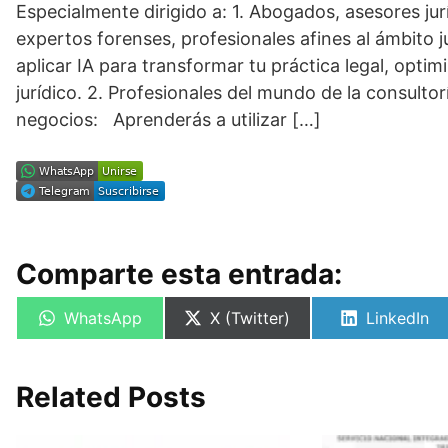
Especialmente dirigido a: 1. Abogados, asesores ju
expertos forenses, profesionales afines al ámbito 
aplicar IA para transformar tu práctica legal, opti
jurídico. 2. Profesionales del mundo de la consultor
negocios: Aprenderás a utilizar […]
Comparte esta entrada:
Compartir
Compartir
Compartir
WhatsApp
X (Twitter)
LinkedIn
en
en
en
Related Posts