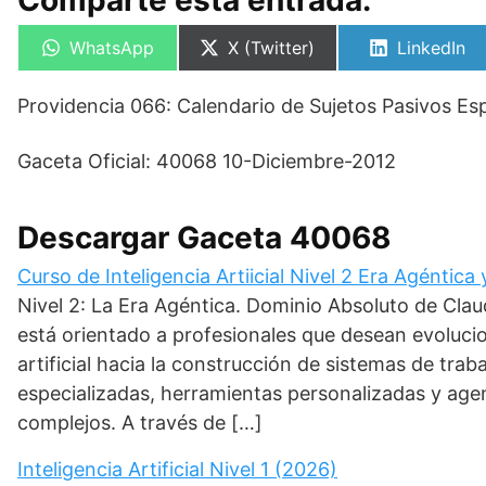
Comparte esta entrada:
Compartir
Compartir
Compartir
WhatsApp
X (Twitter)
LinkedIn
en
en
en
Providencia 066: Calendario de Sujetos Pasivos Es
Gaceta Oficial: 40068 10-Diciembre-2012
Descargar Gaceta 40068
Curso de Inteligencia Artiicial Nivel 2 Era Agéntica
Nivel 2: La Era Agéntica. Dominio Absoluto de Cl
está orientado a profesionales que desean evolucio
artificial hacia la construcción de sistemas de tra
especializadas, herramientas personalizadas y a
complejos. A través de […]
Inteligencia Artificial Nivel 1 (2026)