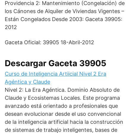
Providencia 2: Mantenimiento (Congelación) de
t
w
k
i
e
e
s
i
e
l
b
g
los Cánones de Alquiler de Viviendas Vigentes –
A
t
d
o
r
p
t
I
o
a
Están Congelados Desde 2003: Gaceta 39905:
p
e
n
k
m
2012
r
)
Gaceta Oficial: 39905 18-Abril-2012
Descargar Gaceta 39905
Curso de Inteligencia Artiicial Nivel 2 Era
Agéntica y Claude
Nivel 2: La Era Agéntica. Dominio Absoluto de
Claude y Ecosistemas Locales. Este programa
avanzado está orientado a profesionales que
desean evolucionar desde el uso convencional
de la inteligencia artificial hacia la construcción
de sistemas de trabajo inteligentes, bases de