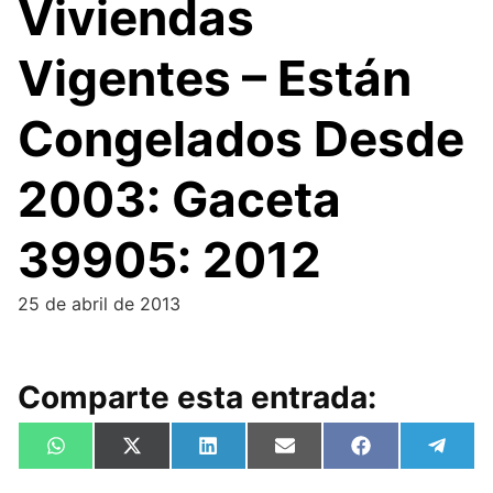
Viviendas
Vigentes – Están
Congelados Desde
2003: Gaceta
39905: 2012
25 de abril de 2013
Comparte esta entrada:
Compartir
Compartir
Compartir
Compartir
Compartir
Compa
W
X
L
E
F
T
en
en
en
en
en
en
h
(
i
m
a
e
a
T
n
a
c
l