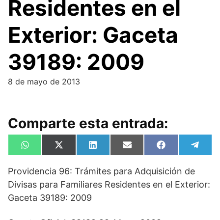
Residentes en el
Exterior: Gaceta
39189: 2009
8 de mayo de 2013
Comparte esta entrada:
Compartir
Compartir
Compartir
Compartir
Compartir
Compa
W
X
L
E
F
T
en
en
en
en
en
en
h
(
i
m
a
e
a
T
n
a
c
l
Providencia 96: Trámites para Adquisición de
t
w
k
i
e
e
s
i
e
l
b
g
Divisas para Familiares Residentes en el Exterior:
A
t
d
o
r
p
t
I
o
a
Gaceta 39189: 2009
p
e
n
k
m
r
)