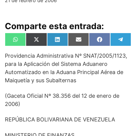
21 de febrero de 2006
Comparte esta entrada:
Compartir
Compartir
Compartir
Compartir
Compartir
Compa
W
X
L
E
F
T
en
en
en
en
en
en
h
(
i
m
a
e
a
T
n
a
c
l
Providencia Administrativa Nº SNAT/2005/1123,
t
w
k
i
e
e
s
i
e
l
b
g
para la Aplicación del Sistema Aduanero
A
t
d
o
r
p
t
I
o
a
Automatizado en la Aduana Principal Aérea de
p
e
n
k
m
Maiquetía y sus Subalternas
r
)
(Gaceta Oficial Nº 38.356 del 12 de enero de
2006)
REPÚBLICA BOLIVARIANA DE VENEZUELA
MINISTERIO DE FINANZAS