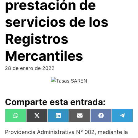
prestación de
servicios de los
Registros
Mercantiles
28 de enero de 2022
Comparte esta entrada:
Compartir
Compartir
Compartir
Compartir
Compartir
Compa
W
X
L
E
F
T
en
en
en
en
en
en
h
(
i
m
a
e
a
T
n
a
c
l
Providencia Administrativa N° 002, mediante la
t
w
k
i
e
e
s
i
e
l
b
g