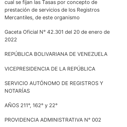
cual se fijan las Tasas por concepto de
A
t
d
o
r
p
t
I
o
a
prestación de servicios de los Registros
p
e
n
k
m
Mercantiles, de este organismo
r
)
Gaceta Oficial N° 42.301 del 20 de enero de
2022
REPÚBLICA BOLIVARIANA DE VENEZUELA
VICEPRESIDENCIA DE LA REPÚBLICA
SERVICIO AUTÓNOMO DE REGISTROS Y
NOTARÍAS
AÑOS 211°, 162° y 22°
PROVIDENCIA ADMINISTRATIVA N° 002