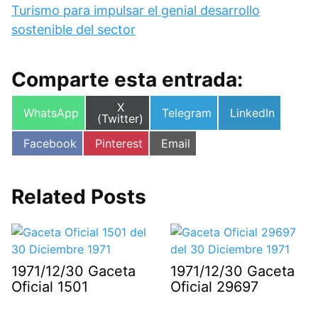
Turismo para impulsar el genial desarrollo
sostenible del sector
Comparte esta entrada:
Compartir
X
Compartir
Compartir
Compartir
WhatsApp
Telegram
LinkedIn
en
(Twitter)
en
en
en
Compartir
Compartir
Compartir
Facebook
Pinterest
Email
en
en
en
Related Posts
1971/12/30 Gaceta
1971/12/30 Gaceta
Oficial 1501
Oficial 29697