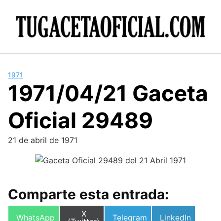
Skip
to
content
1971
1971/04/21 Gaceta
Oficial 29489
21 de abril de 1971
Comparte esta entrada:
Compartir
X
Compartir
Compartir
Compartir
WhatsApp
Telegram
LinkedIn