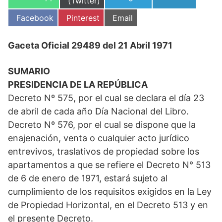
en
(Twitter)
en
en
en
Compartir
Compartir
Compartir
Facebook
Pinterest
Email
en
en
en
Gaceta Oficial 29489 del 21 Abril 1971
SUMARIO
PRESIDENCIA DE LA REPÚBLICA
Decreto Nº 575, por el cual se declara el día 23
de abril de cada año Día Nacional del Libro.
Decreto Nº 576, por el cual se dispone que la
enajenación, venta o cualquier acto jurídico
entrevivos, traslativos de propiedad sobre los
apartamentos a que se refiere el Decreto N° 513
de 6 de enero de 1971, estará sujeto al
cumplimiento de los requisitos exigidos en la Ley
de Propiedad Horizontal, en el Decreto 513 y en
el presente Decreto.