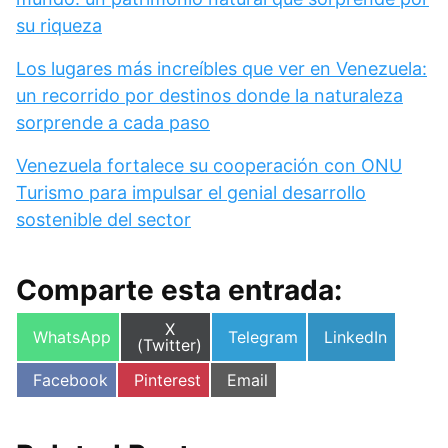
su riqueza
Los lugares más increíbles que ver en Venezuela:
un recorrido por destinos donde la naturaleza
sorprende a cada paso
Venezuela fortalece su cooperación con ONU
Turismo para impulsar el genial desarrollo
sostenible del sector
Comparte esta entrada:
Compartir
X
Compartir
Compartir
Compartir
WhatsApp
Telegram
LinkedIn
en
(Twitter)
en
en
en
Compartir
Compartir
Compartir
Facebook
Pinterest
Email
en
en
en