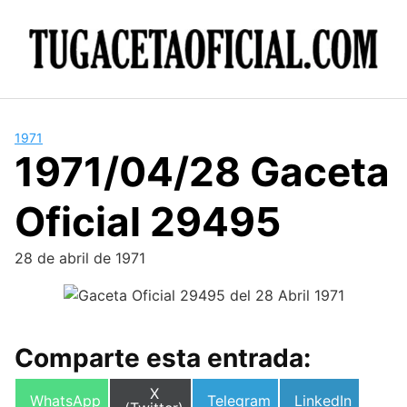
Skip
to
content
1971
1971/04/28 Gaceta
Oficial 29495
28 de abril de 1971
Comparte esta entrada:
Compartir
X
Compartir
Compartir
Compartir
WhatsApp
Telegram
LinkedIn