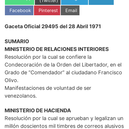
en
(Twitter)
en
en
en
Compartir
Compartir
Compartir
Facebook
Pinterest
Email
en
en
en
Gaceta Oficial 29495 del 28 Abril 1971
SUMARIO
MINISTERIO DE RELACIONES INTERIORES
Resolución por la cual se confiere la
Condecoración de la Orden del Libertador, en el
Grado de “Comendador” al ciudadano Francisco
Olivo.
Manifestaciones de voluntad de ser
venezolanos.
MINISTERIO DE HACIENDA
Resolución por la cual se aprueban y legalizan un
millón doscientos mil timbres de correos alusivos