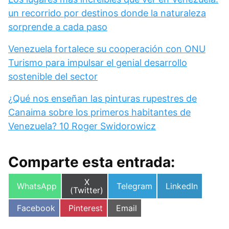
un recorrido por destinos donde la naturaleza
sorprende a cada paso
Venezuela fortalece su cooperación con ONU
Turismo para impulsar el genial desarrollo
sostenible del sector
¿Qué nos enseñan las pinturas rupestres de
Canaima sobre los primeros habitantes de
Venezuela? 10 Roger Swidorowicz
Comparte esta entrada:
Compartir
X
Compartir
Compartir
Compartir
WhatsApp
Telegram
LinkedIn
en
(Twitter)
en
en
en
Compartir
Compartir
Compartir
Facebook
Pinterest
Email
en
en
en