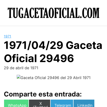
Skip
to
content
1971
1971/04/29 Gaceta
Oficial 29496
29 de abril de 1971
Comparte esta entrada:
Compartir
X
Compartir
Compartir
Compartir
WhatsApp
Telegram
LinkedIn