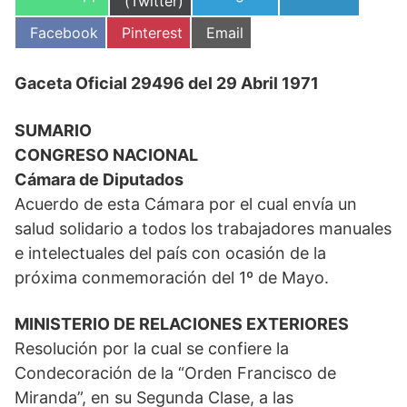
en
(Twitter)
en
en
en
Compartir
Compartir
Compartir
Facebook
Pinterest
Email
en
en
en
Gaceta Oficial 29496 del 29 Abril 1971
SUMARIO
CONGRESO NACIONAL
Cámara de Diputados
Acuerdo de esta Cámara por el cual envía un
salud solidario a todos los trabajadores manuales
e intelectuales del país con ocasión de la
próxima conmemoración del 1º de Mayo.
MINISTERIO DE RELACIONES EXTERIORES
Resolución por la cual se confiere la
Condecoración de la “Orden Francisco de
Miranda”, en su Segunda Clase, a las