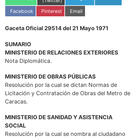
en
(Twitter)
en
en
en
Compartir
Compartir
Compartir
Facebook
Pinterest
Email
en
en
en
Gaceta Oficial 29514 del 21 Mayo 1971
SUMARIO
MINISTERIO DE RELACIONES EXTERIORES
Nota Diplomática.
MINISTERIO DE OBRAS PÚBLICAS
Resolución por la cual se dictan Normas de
Licitación y Contratación de Obras del Metro de
Caracas.
MINISTERIO DE SANIDAD Y ASISTENCIA
SOCIAL
Resolución por la cual se nombra al ciudadano