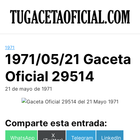
Skip
to
content
1971
1971/05/21 Gaceta
Oficial 29514
21 de mayo de 1971
Comparte esta entrada:
Compartir
X
Compartir
Compartir
Compartir
WhatsApp
Telegram
LinkedIn