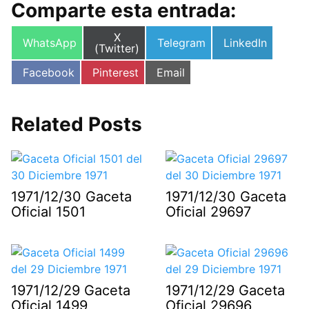
Comparte esta entrada:
Compartir
X
Compartir
Compartir
Compartir
WhatsApp
Telegram
LinkedIn
en
(Twitter)
en
en
en
Compartir
Compartir
Compartir
Facebook
Pinterest
Email
en
en
en
Related Posts
1971/12/30 Gaceta
1971/12/30 Gaceta
Oficial 1501
Oficial 29697
1971/12/29 Gaceta
1971/12/29 Gaceta
Oficial 1499
Oficial 29696