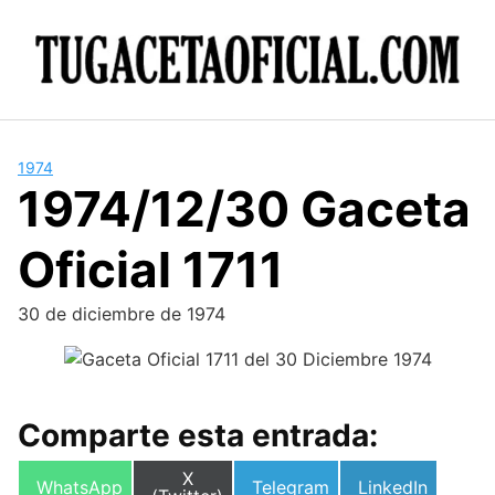
Skip
to
content
1974
1974/12/30 Gaceta
Oficial 1711
30 de diciembre de 1974
Comparte esta entrada:
Compartir
X
Compartir
Compartir
Compartir
WhatsApp
Telegram
LinkedIn