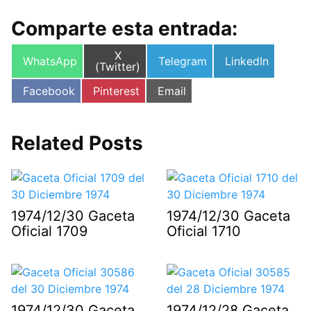
Comparte esta entrada:
Compartir
X
Compartir
Compartir
Compartir
WhatsApp
Telegram
LinkedIn
en
(Twitter)
en
en
en
Compartir
Compartir
Compartir
Facebook
Pinterest
Email
en
en
en
Related Posts
1974/12/30 Gaceta
1974/12/30 Gaceta
Oficial 1709
Oficial 1710
1974/12/30 Gaceta
1974/12/28 Gaceta