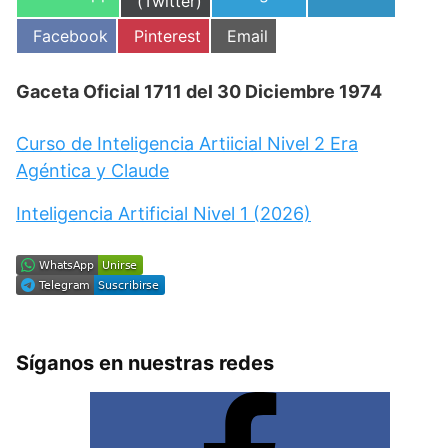
en
(Twitter)
en
en
en
Compartir
Compartir
Compartir
Facebook
Pinterest
Email
en
en
en
Gaceta Oficial 1711 del 30 Diciembre 1974
Curso de Inteligencia Artiicial Nivel 2 Era
Agéntica y Claude
Inteligencia Artificial Nivel 1 (2026)
Síganos en nuestras redes