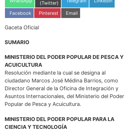
Compartir
Compartir
Compartir
WhatsApp
Telegram
LinkedIn
en
(Twitter)
en
en
en
Compartir
Compartir
Compartir
Facebook
Pinterest
Email
en
en
en
Gaceta Oficial
SUMARIO
MINISTERIO DEL PODER POPULAR DE PESCA Y
ACUICULTURA
Resolución mediante la cual se designa al
ciudadano Marcos José Médina Barrios, como
Director General de la Oficina de Integración y
Asuntos Internacionales, del Ministerio del Poder
Popular de Pesca y Acuicultura.
MINISTERIO DEL PODER POPULAR PARA LA
CIENCIA Y TECNOLOGÍA