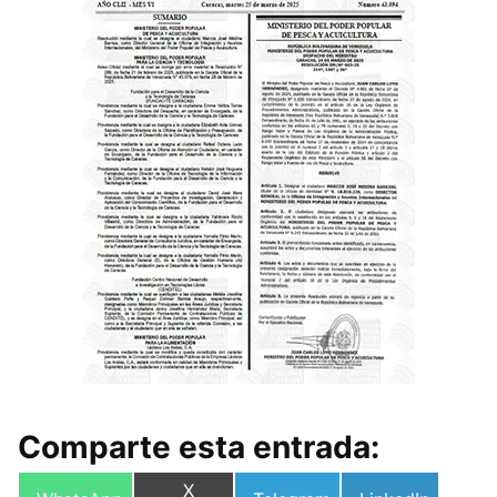
Comparte esta entrada:
Compartir
X