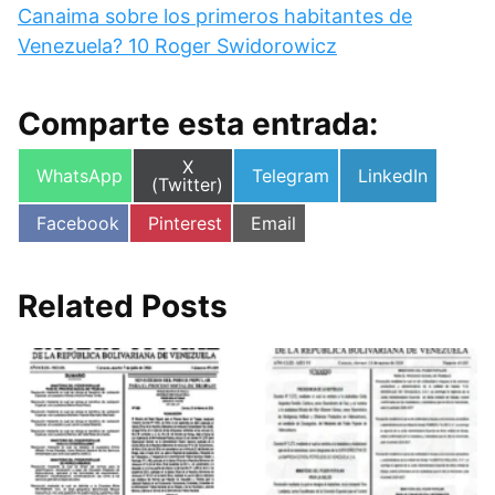
Canaima sobre los primeros habitantes de
Venezuela? 10 Roger Swidorowicz
Comparte esta entrada:
Compartir
X
Compartir
Compartir
Compartir
WhatsApp
Telegram
LinkedIn
en
(Twitter)
en
en
en
Compartir
Compartir
Compartir
Facebook
Pinterest
Email
en
en
en
Related Posts