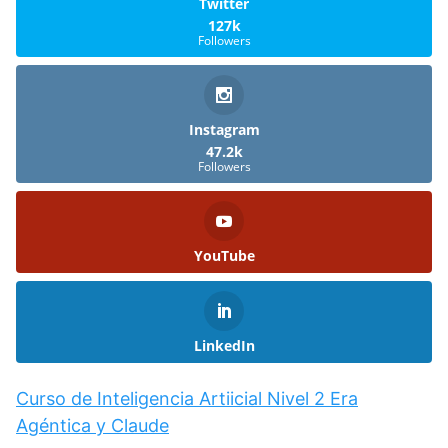
Twitter
127k
Followers
Instagram
47.2k
Followers
YouTube
LinkedIn
Curso de Inteligencia Artiicial Nivel 2 Era
Agéntica y Claude