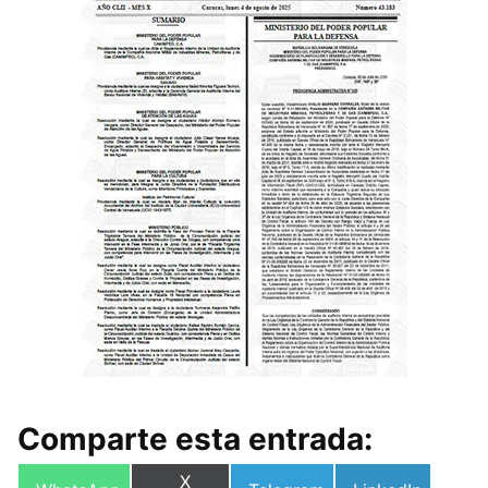
Comparte esta entrada:
Compartir
X