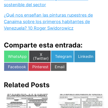
sostenible del sector
¿Qué nos enseñan las pinturas rupestres de
Canaima sobre los primeros habitantes de
Venezuela? 10 Roger Swidorowicz
Comparte esta entrada:
Compartir
X
Compartir
Compartir
Compartir
WhatsApp
Telegram
LinkedIn
en
(Twitter)
en
en
en
Compartir
Compartir
Compartir
Facebook
Pinterest
Email
en
en
en
Related Posts