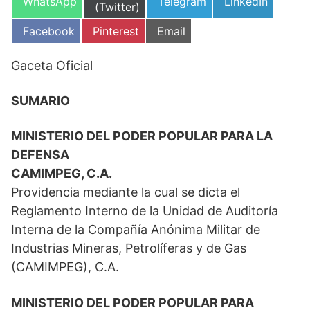
Compartir
Compartir
Compartir
WhatsApp
Telegram
LinkedIn
en
(Twitter)
en
en
en
Compartir
Compartir
Compartir
Facebook
Pinterest
Email
en
en
en
Gaceta Oficial
SUMARIO
MINISTERIO DEL PODER POPULAR PARA LA
DEFENSA
CAMIMPEG, C.A.
Providencia mediante la cual se dicta el
Reglamento Interno de la Unidad de Auditoría
Interna de la Compañía Anónima Militar de
Industrias Mineras, Petrolíferas y de Gas
(CAMIMPEG), C.A.
MINISTERIO DEL PODER POPULAR PARA