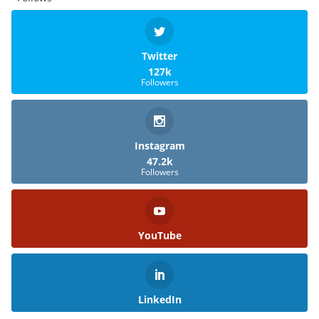
Twitter
127k
Followers
Instagram
47.2k
Followers
YouTube
LinkedIn