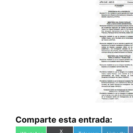
Comparte esta entrada:
Compartir
X