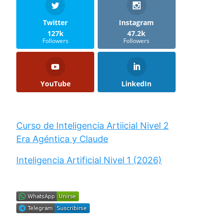
Twitter
Instagram
127k
47.2k
Followers
Followers
YouTube
LinkedIn
Curso de Inteligencia Artiicial Nivel 2
Era Agéntica y Claude
Inteligencia Artificial Nivel 1 (2026)