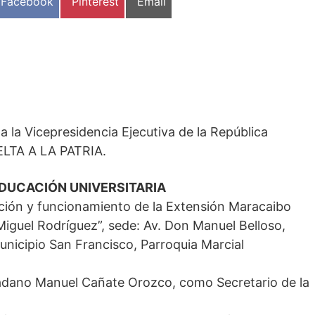
Compartir
Compartir
Compartir
Facebook
Pinterest
Email
en
en
en
a la Vicepresidencia Ejecutiva de la República
ELTA A LA PATRIA.
EDUCACIÓN UNIVERSITARIA
eación y funcionamiento de la Extensión Maracaibo
 Miguel Rodríguez”, sede: Av. Don Manuel Belloso,
municipio San Francisco, Parroquia Marcial
dadano Manuel Cañate Orozco, como Secretario de la