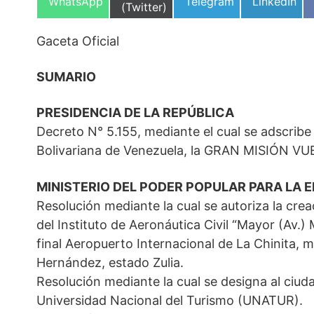
Compartir
Compartir
Compartir
WhatsApp
Telegram
LinkedIn
en
(Twitter)
en
en
en
Gaceta Oficial
SUMARIO
PRESIDENCIA DE LA REPÚBLICA
Decreto N° 5.155, mediante el cual se adscribe 
Bolivariana de Venezuela, la GRAN MISIÓN VU
MINISTERIO DEL PODER POPULAR PARA LA 
Resolución mediante la cual se autoriza la cr
del Instituto de Aeronáutica Civil “Mayor (Av.)
final Aeropuerto Internacional de La Chinita, 
Hernández, estado Zulia.
Resolución mediante la cual se designa al ciu
Universidad Nacional del Turismo (UNATUR).