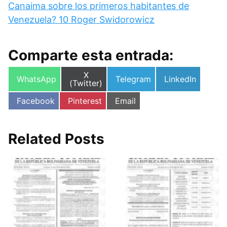
Canaima sobre los primeros habitantes de
Venezuela? 10 Roger Swidorowicz
Comparte esta entrada:
Compartir
X
Compartir
Compartir
Compartir
WhatsApp
Telegram
LinkedIn
en
(Twitter)
en
en
en
Compartir
Compartir
Compartir
Facebook
Pinterest
Email
en
en
en
Related Posts