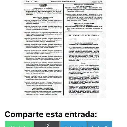
Comparte esta entrada:
Compartir
X