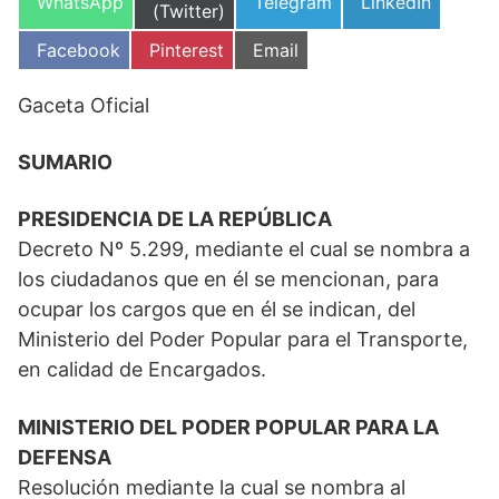
Compartir
Compartir
Compartir
WhatsApp
Telegram
LinkedIn
en
(Twitter)
en
en
en
Compartir
Compartir
Compartir
Facebook
Pinterest
Email
en
en
en
Gaceta Oficial
SUMARIO
PRESIDENCIA DE LA REPÚBLICA
Decreto Nº 5.299, mediante el cual se nombra a
los ciudadanos que en él se mencionan, para
ocupar los cargos que en él se indican, del
Ministerio del Poder Popular para el Transporte,
en calidad de Encargados.
MINISTERIO DEL PODER POPULAR PARA LA
DEFENSA
Resolución mediante la cual se nombra al