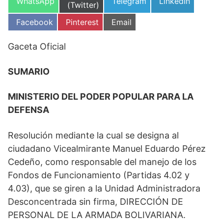
Compartir
Compartir
Compartir
WhatsApp
Telegram
LinkedIn
en
(Twitter)
en
en
en
Compartir
Compartir
Compartir
Facebook
Pinterest
Email
en
en
en
Gaceta Oficial
SUMARIO
MINISTERIO DEL PODER POPULAR PARA LA
DEFENSA
Resolución mediante la cual se designa al
ciudadano Vicealmirante Manuel Eduardo Pérez
Cedeño, como responsable del manejo de los
Fondos de Funcionamiento (Partidas 4.02 y
4.03), que se giren a la Unidad Administradora
Desconcentrada sin firma, DIRECCIÓN DE
PERSONAL DE LA ARMADA BOLIVARIANA.