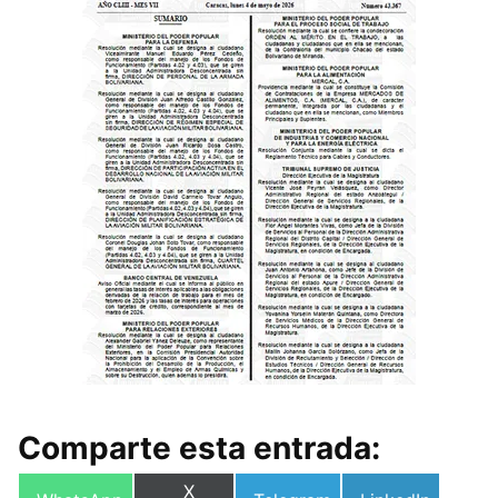
Comparte esta entrada:
Compartir
X