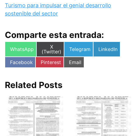
Turismo para impulsar el genial desarrollo
sostenible del sector
Comparte esta entrada:
Compartir
X
Compartir
Compartir
Compartir
WhatsApp
Telegram
LinkedIn
en
(Twitter)
en
en
en
Compartir
Compartir
Compartir
Facebook
Pinterest
Email
en
en
en
Related Posts