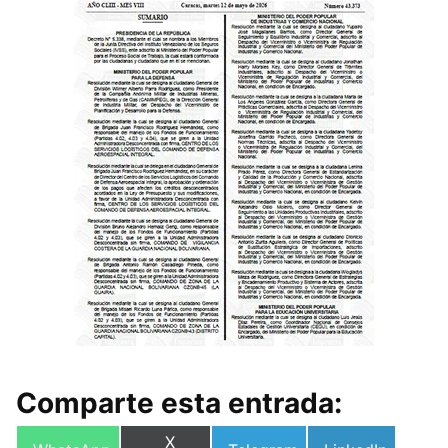
Comparte esta entrada:
Compartir
X