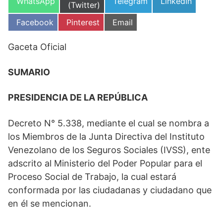
Compartir
Compartir
Compartir
WhatsApp
Telegram
LinkedIn
en
(Twitter)
en
en
en
Compartir
Compartir
Compartir
Facebook
Pinterest
Email
en
en
en
Gaceta Oficial
SUMARIO
PRESIDENCIA DE LA REPÚBLICA
Decreto N° 5.338, mediante el cual se nombra a
los Miembros de la Junta Directiva del Instituto
Venezolano de los Seguros Sociales (IVSS), ente
adscrito al Ministerio del Poder Popular para el
Proceso Social de Trabajo, la cual estará
conformada por las ciudadanas y ciudadano que
en él se mencionan.