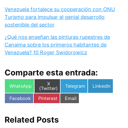
Venezuela fortalece su cooperación con ONU
Turismo para impulsar el genial desarrollo
sostenible del sector
¿Qué nos enseñan las pinturas rupestres de
Canaima sobre los primeros habitantes de
Venezuela? 10 Roger Swidorowicz
Comparte esta entrada:
Compartir
X
Compartir
Compartir
Compartir
WhatsApp
Telegram
LinkedIn
en
(Twitter)
en
en
en
Compartir
Compartir
Compartir
Facebook
Pinterest
Email
en
en
en
Related Posts