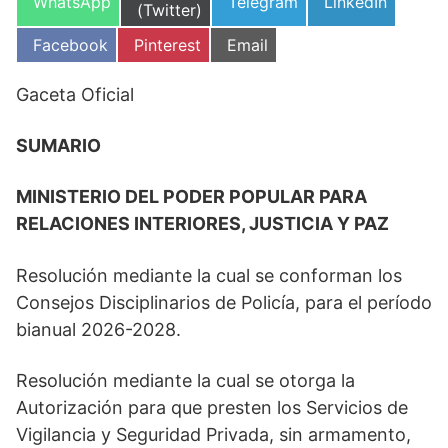
Compartir
Compartir
Compartir
WhatsApp
Telegram
LinkedIn
en
(Twitter)
en
en
en
Compartir
Compartir
Compartir
Facebook
Pinterest
Email
en
en
en
Gaceta Oficial
SUMARIO
MINISTERIO DEL PODER POPULAR PARA
RELACIONES INTERIORES, JUSTICIA Y PAZ
Resolución mediante la cual se conforman los
Consejos Disciplinarios de Policía, para el período
bianual 2026-2028.
Resolución mediante la cual se otorga la
Autorización para que presten los Servicios de
Vigilancia y Seguridad Privada, sin armamento,