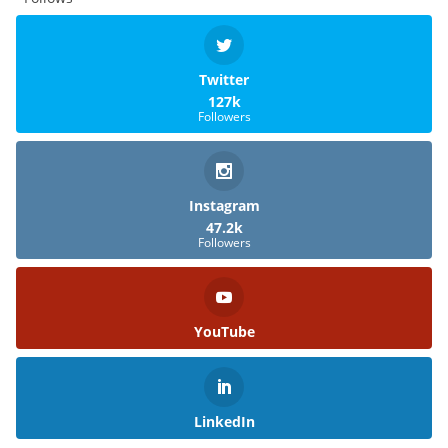
Twitter
127k
Followers
Instagram
47.2k
Followers
YouTube
LinkedIn