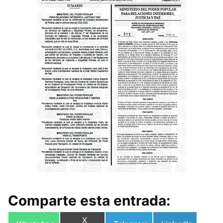
Comparte esta entrada:
Compartir
X