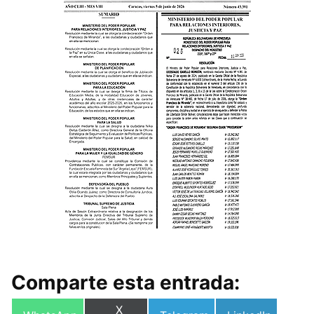
Comparte esta entrada:
Compartir
X