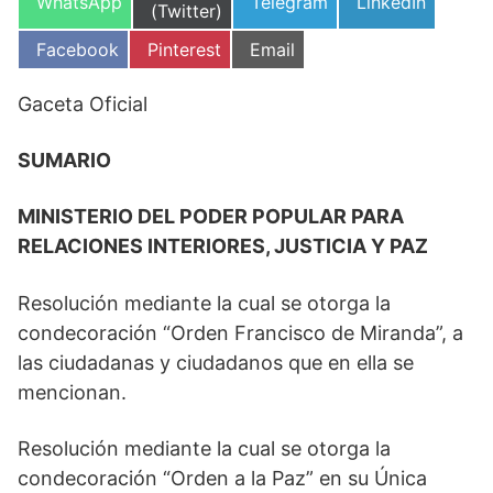
Compartir
Compartir
Compartir
WhatsApp
Telegram
LinkedIn
en
(Twitter)
en
en
en
Compartir
Compartir
Compartir
Facebook
Pinterest
Email
en
en
en
Gaceta Oficial
SUMARIO
MINISTERIO DEL PODER POPULAR PARA
RELACIONES INTERIORES, JUSTICIA Y PAZ
Resolución mediante la cual se otorga la
condecoración “Orden Francisco de Miranda”, a
las ciudadanas y ciudadanos que en ella se
mencionan.
Resolución mediante la cual se otorga la
condecoración “Orden a la Paz” en su Única