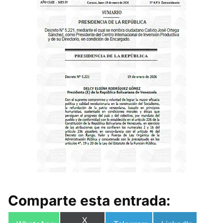
Comparte esta entrada:
Compartir
X