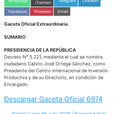
Compartir
Compartir
Compartir
WhatsApp
Telegram
LinkedIn
en
(Twitter)
en
en
en
Compartir
Compartir
Compartir
Facebook
Pinterest
Email
en
en
en
Gaceta Oficial Extraordinaria
SUMARIO
PRESIDENCIA DE LA REPÚBLICA
Decreto N° 5.221, mediante el cual se nombra
ciudadano Calixto José Ortega Sánchez, como
Presidente del Centro Internacional de Inversión
Productiva y de su Directorio, en condición de
Encargado.
Descargar Gaceta Oficial 6974
Boletín Legal #6 Julio 2026 | Raymond Orta