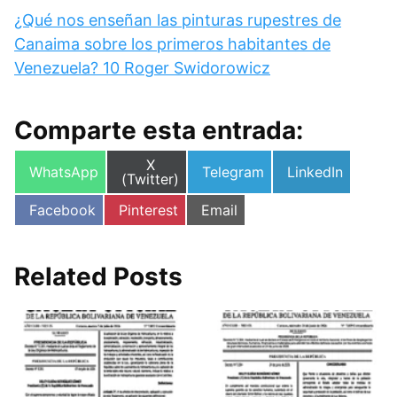
¿Qué nos enseñan las pinturas rupestres de
Canaima sobre los primeros habitantes de
Venezuela? 10 Roger Swidorowicz
Comparte esta entrada:
Compartir
X
Compartir
Compartir
Compartir
WhatsApp
Telegram
LinkedIn
en
(Twitter)
en
en
en
Compartir
Compartir
Compartir
Facebook
Pinterest
Email
en
en
en
Related Posts