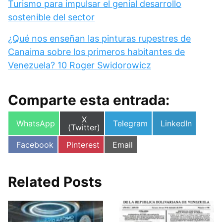
Turismo para impulsar el genial desarrollo
sostenible del sector
¿Qué nos enseñan las pinturas rupestres de
Canaima sobre los primeros habitantes de
Venezuela? 10 Roger Swidorowicz
Comparte esta entrada:
Compartir
X
Compartir
Compartir
Compartir
WhatsApp
Telegram
LinkedIn
en
(Twitter)
en
en
en
Compartir
Compartir
Compartir
Facebook
Pinterest
Email
en
en
en
Related Posts