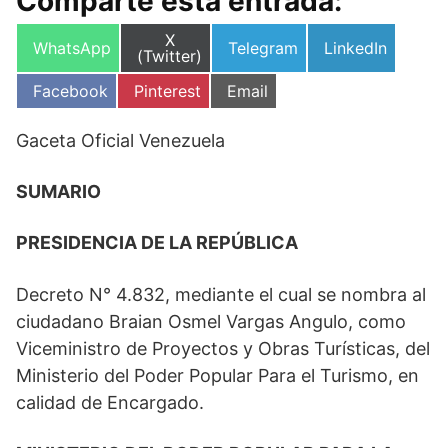
Comparte esta entrada:
Compartir
X
Compartir
Compartir
Compartir
WhatsApp
Telegram
LinkedIn
en
(Twitter)
en
en
en
Compartir
Compartir
Compartir
Facebook
Pinterest
Email
en
en
en
Gaceta Oficial Venezuela
SUMARIO
PRESIDENCIA DE LA REPÚBLICA
Decreto N° 4.832, mediante el cual se nombra al
ciudadano Braian Osmel Vargas Angulo, como
Viceministro de Proyectos y Obras Turísticas, del
Ministerio del Poder Popular Para el Turismo, en
calidad de Encargado.