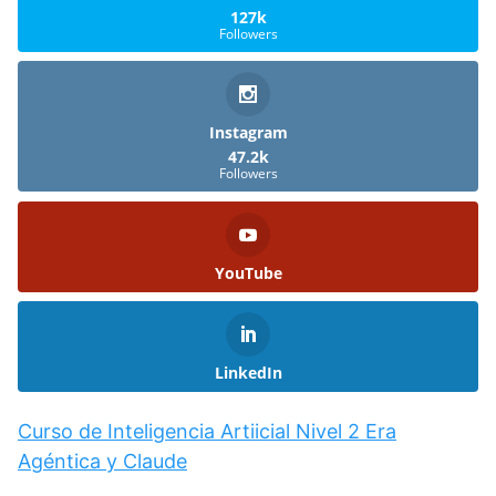
127k
Followers
Instagram
47.2k
Followers
YouTube
LinkedIn
Curso de Inteligencia Artiicial Nivel 2 Era
Agéntica y Claude