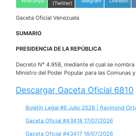
Compartir
Compartir
Compartir
WhatsApp
Telegram
LinkedIn
en
(Twitter)
en
en
en
Gaceta Oficial Venezuela
SUMARIO
PRESIDENCIA DE LA REPÚBLICA
Decreto N° 4.958, mediante el cual se nombr
Ministro del Poder Popular para las Comunas y
Descargar Gaceta Oficial 6810
Boletín Legal #6 Julio 2026 | Raymond Ort
Gaceta Oficial #43418 17/07/2026
Gaceta Oficial #43417 16/07/2026