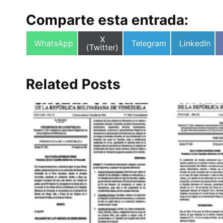
Comparte esta entrada:
Compartir
X
Compartir
Compartir
Compartir
WhatsApp
Telegram
LinkedIn
en
(Twitter)
en
en
en
Related Posts