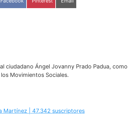
Compartir
Compartir
Compartir
Facebook
Pinterest
Email
en
en
en
a al ciudadano Ángel Jovanny Prado Padua, como
 los Movimientos Sociales.
a Martínez | 47.342 suscriptores