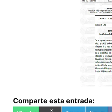
Comparte esta entrada:
Compartir
X