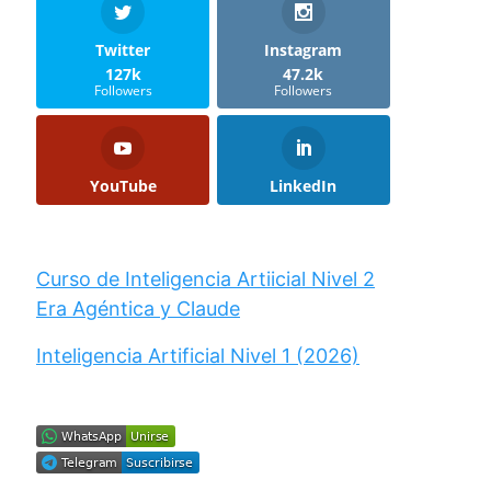
Twitter
Instagram
127k
47.2k
Followers
Followers
YouTube
LinkedIn
Curso de Inteligencia Artiicial Nivel 2
Era Agéntica y Claude
Inteligencia Artificial Nivel 1 (2026)