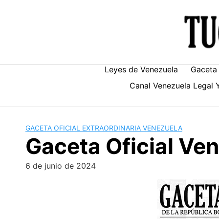
Skip
to
content
Leyes de Venezuela
Gaceta 
Canal Venezuela Legal 
GACETA OFICIAL EXTRAORDINARIA VENEZUELA
Gaceta Oficial V
6 de junio de 2024