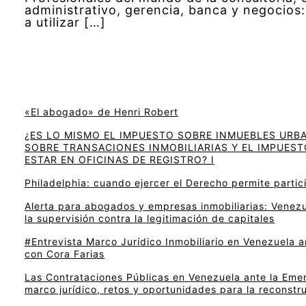
administrativo, gerencia, banca y negocio
a utilizar […]
«El abogado» de Henri Robert
¿ES LO MISMO EL IMPUESTO SOBRE INMUEBLES URB
SOBRE TRANSACIONES INMOBILIARIAS Y EL IMPUEST
ESTAR EN OFICINAS DE REGISTRO? I
Philadelphia: cuando ejercer el Derecho permite particip
Alerta para abogados y empresas inmobiliarias: Venezu
la supervisión contra la legitimación de capitales
#Entrevista Marco Jurídico Inmobiliario en Venezuela 
con Cora Farias
Las Contrataciones Públicas en Venezuela ante la Eme
marco jurídico, retos y oportunidades para la reconstr