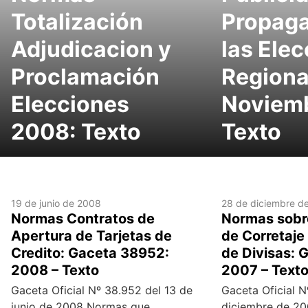
Totalización
Propag
Adjudicacion y
las Ele
Proclamación
Regiona
Elecciones
Noviem
2008: Texto
Texto
19 de junio de 2008
28 de diciembre d
Normas Contratos de
Normas sobr
Apertura de Tarjetas de
de Corretaje
Credito: Gaceta 38952:
de Divisas: 
2008 – Texto
2007 – Text
Gaceta Oficial Nº 38.952 del 13 de
Gaceta Oficial N
junio de 2008 Normas que
diciembre de 2