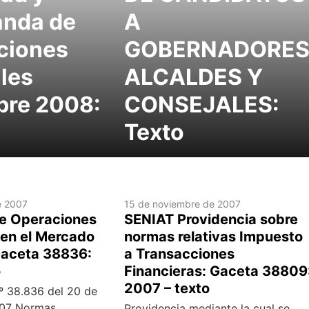
anda de
A
cciones
GOBERNADORE
les
ALCALDES Y
bre 2008:
CONSEJALES:
Texto
e 2007
15 de noviembre de 2007
e Operaciones
SENIAT Providencia sobre
 en el Mercado
normas relativas Impuesto
Gaceta 38836:
a Transacciones
o
Financieras: Gaceta 38809
2007 – texto
º 38.836 del 20 de
007 Normas
Providencia mediante la cual se