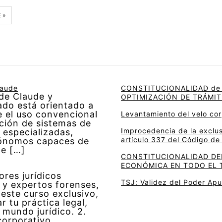
 »
laude
CONSTITUCIONALIDAD de 
 de Claude y
OPTIMIZACIÓN DE TRÁMIT
do está orientado a
e el uso convencional
Levantamiento del velo cor
ucción de sistemas de
Improcedencia de la exclu
 especializadas,
artículo 337 del Código d
tónomos capaces de
de […]
CONSTITUCIONALIDAD DEL
ECONÓMICA EN TODO EL 
ores jurídicos
TSJ: Validez del Poder Ap
 y expertos forenses,
 este curso exclusivo,
 tu práctica legal,
 mundo jurídico. 2.
corporativo,