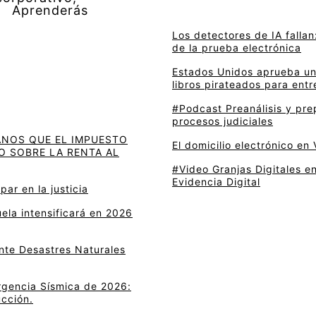
s: Aprenderás
Los detectores de IA fallan:
de la prueba electrónica
Estados Unidos aprueba un 
libros pirateados para entre
#Podcast Preanálisis y pre
procesos judiciales
ANOS QUE EL IMPUESTO
El domicilio electrónico en
O SOBRE LA RENTA AL
#Video Granjas Digitales en
Evidencia Digital
ar en la justicia
ela intensificará en 2026
ante Desastres Naturales
rgencia Sísmica de 2026:
ucción.