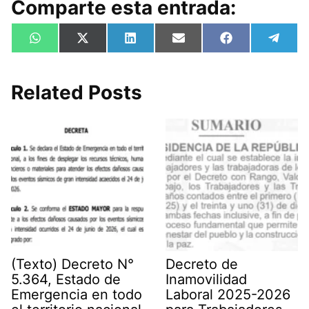
Comparte esta entrada:
Compartir
Compartir
Compartir
Compartir
Compartir
Compa
W
X
L
E
F
T
en
en
en
en
en
en
h
(
i
m
a
e
a
T
n
a
c
l
t
w
k
i
e
e
s
i
e
l
b
g
Related Posts
A
t
d
o
r
p
t
I
o
a
p
e
n
k
m
r
)
(Texto) Decreto N°
Decreto de
5.364, Estado de
Inamovilidad
Emergencia en todo
Laboral 2025-2026