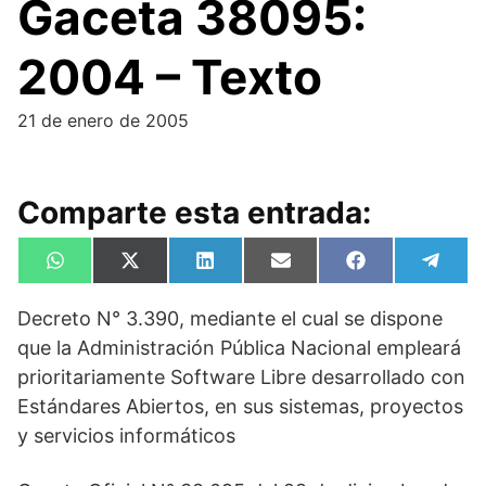
Gaceta 38095:
2004 – Texto
21 de enero de 2005
Comparte esta entrada:
Compartir
Compartir
Compartir
Compartir
Compartir
Compa
W
X
L
E
F
T
en
en
en
en
en
en
h
(
i
m
a
e
a
T
n
a
c
l
Decreto N° 3.390, mediante el cual se dispone
t
w
k
i
e
e
s
i
e
l
b
g
que la Administración Pública Nacional empleará
A
t
d
o
r
p
t
I
o
a
prioritariamente Software Libre desarrollado con
p
e
n
k
m
Estándares Abiertos, en sus sistemas, proyectos
r
)
y servicios informáticos