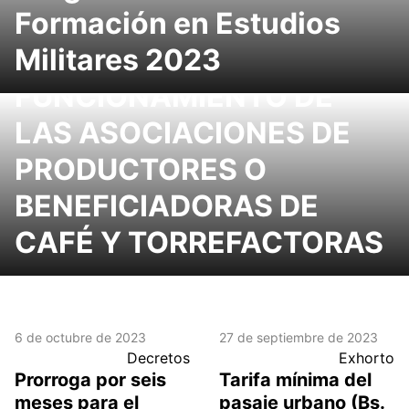
Formación en Estudios
Militares 2023
NORMAS PARA EL
FUNCIONAMIENTO DE
LAS ASOCIACIONES DE
PRODUCTORES O
BENEFICIADORAS DE
CAFÉ Y TORREFACTORAS
6 de octubre de 2023
27 de septiembre de 2023
Decretos
Exhorto
Prorroga por seis
Tarifa mínima del
meses para el
pasaje urbano (Bs.