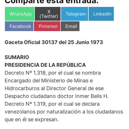
Comparte esta entrada:
Compartir
X
Compartir
Compartir
Compartir
WhatsApp
Telegram
LinkedIn
en
(Twitter)
en
en
en
Compartir
Compartir
Compartir
Facebook
Pinterest
Email
en
en
en
Gaceta Oficial 30137 del 25 Junio 1973
SUMARIO
PRESIDENCIA DE LA REPÚBLICA
Decreto Nº 1.318, por el cual se nombra
Encargado del Ministerio de Minas e
Hidrocarburos al Director General de ese
Despacho ciudadano doctor Inmer Belis H.
Decreto Nº 1.319, por el cual se declara
venezolanos por naturalización a los ciudadanos
que en él se expresan.