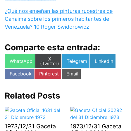
¿Qué nos enseñan las pinturas rupestres de
Canaima sobre los primeros habitantes de
Venezuela? 10 Roger Swidorowicz
Comparte esta entrada:
Compartir
X
Compartir
Compartir
Compartir
WhatsApp
Telegram
LinkedIn
en
(Twitter)
en
en
en
Compartir
Compartir
Compartir
Facebook
Pinterest
Email
en
en
en
Related Posts
1973/12/31 Gaceta
1973/12/31 Gaceta