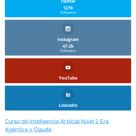
Twitter
127k
Followers
Instagram
47.2k
Followers
YouTube
LinkedIn
Curso de Inteligencia Artiicial Nivel 2 Era
Agéntica y Claude