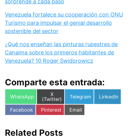
sorprende a cada paso
Venezuela fortalece su cooperación con ONU
Turismo para impulsar el genial desarrollo
sostenible del sector
¿Qué nos enseñan las pinturas rupestres de
Canaima sobre los primeros habitantes de
Venezuela? 10 Roger Swidorowicz
Comparte esta entrada:
Compartir
X
Compartir
Compartir
Compartir
WhatsApp
Telegram
LinkedIn
en
(Twitter)
en
en
en
Compartir
Compartir
Compartir
Facebook
Pinterest
Email
en
en
en
Related Posts