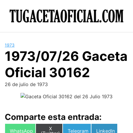
Skip
to
content
1973
1973/07/26 Gaceta
Oficial 30162
26 de julio de 1973
Comparte esta entrada:
Compartir
X
Compartir
Compartir
Compartir
WhatsApp
Telegram
LinkedIn