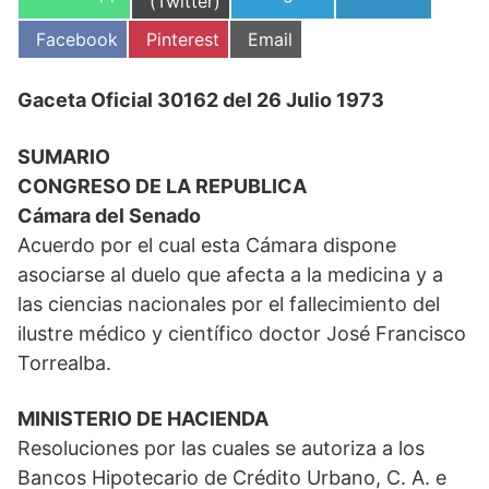
en
(Twitter)
en
en
en
Compartir
Compartir
Compartir
Facebook
Pinterest
Email
en
en
en
Gaceta Oficial 30162 del 26 Julio 1973
SUMARIO
CONGRESO DE LA REPUBLICA
Cámara del Senado
Acuerdo por el cual esta Cámara dispone
asociarse al duelo que afecta a la medicina y a
las ciencias nacionales por el fallecimiento del
ilustre médico y científico doctor José Francisco
Torrealba.
MINISTERIO DE HACIENDA
Resoluciones por las cuales se autoriza a los
Bancos Hipotecario de Crédito Urbano, C. A. e