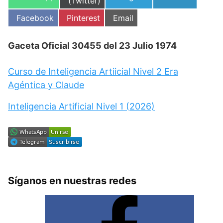
en
(Twitter)
en
en
en
Compartir
Compartir
Compartir
Facebook
Pinterest
Email
en
en
en
Gaceta Oficial 30455 del 23 Julio 1974
Curso de Inteligencia Artiicial Nivel 2 Era
Agéntica y Claude
Inteligencia Artificial Nivel 1 (2026)
Síganos en nuestras redes