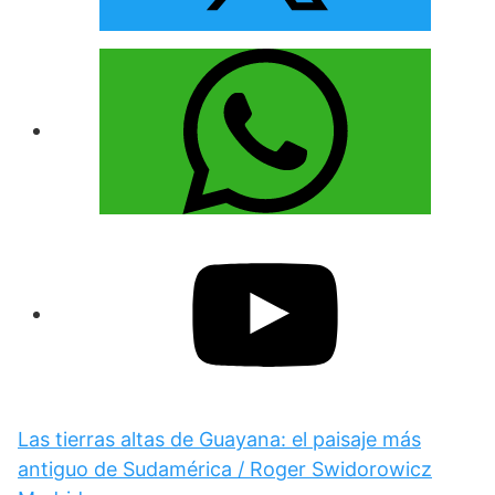
Las tierras altas de Guayana: el paisaje más
antiguo de Sudamérica / Roger Swidorowicz