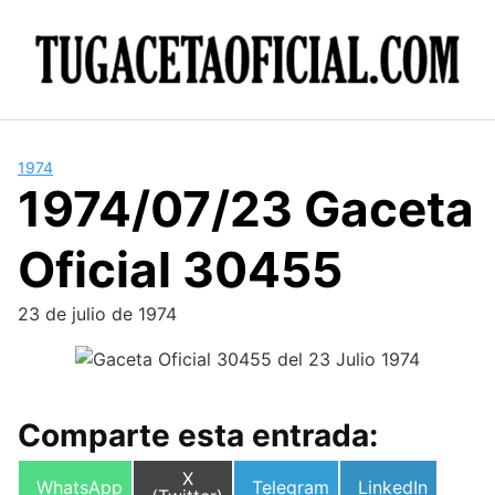
Skip
to
content
1974
1974/07/23 Gaceta
Oficial 30455
23 de julio de 1974
Comparte esta entrada:
Compartir
X
Compartir
Compartir
Compartir
WhatsApp
Telegram
LinkedIn