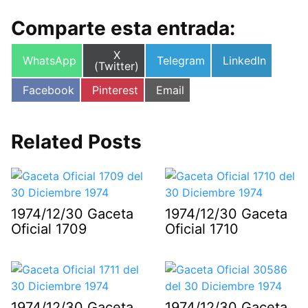
Comparte esta entrada:
Compartir
X
Compartir
Compartir
Compartir
WhatsApp
Telegram
LinkedIn
en
(Twitter)
en
en
en
Compartir
Compartir
Compartir
Facebook
Pinterest
Email
en
en
en
Related Posts
1974/12/30 Gaceta
1974/12/30 Gaceta
Oficial 1709
Oficial 1710
1974/12/30 Gaceta
1974/12/30 Gaceta