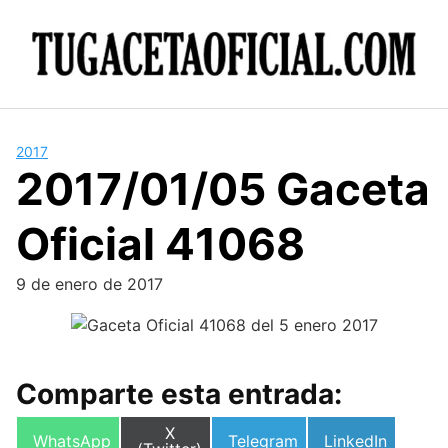
Skip
to
content
2017
2017/01/05 Gaceta
Oficial 41068
9 de enero de 2017
Comparte esta entrada:
Compartir
X
Compartir
Compartir
Compartir
WhatsApp
Telegram
LinkedIn