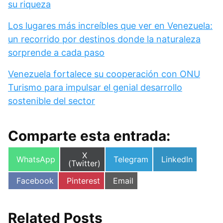
su riqueza
Los lugares más increíbles que ver en Venezuela:
un recorrido por destinos donde la naturaleza
sorprende a cada paso
Venezuela fortalece su cooperación con ONU
Turismo para impulsar el genial desarrollo
sostenible del sector
Comparte esta entrada:
Compartir
X
Compartir
Compartir
Compartir
WhatsApp
Telegram
LinkedIn
en
(Twitter)
en
en
en
Compartir
Compartir
Compartir
Facebook
Pinterest
Email
en
en
en
Related Posts