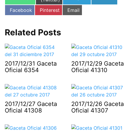
en
en
en
Compartir
Compartir
Compartir
Facebook
Pinterest
Email
en
en
en
Related Posts
2017/12/31 Gaceta
2017/12/29 Gaceta
Oficial 6354
Oficial 41310
2017/12/27 Gaceta
2017/12/26 Gaceta
Oficial 41308
Oficial 41307