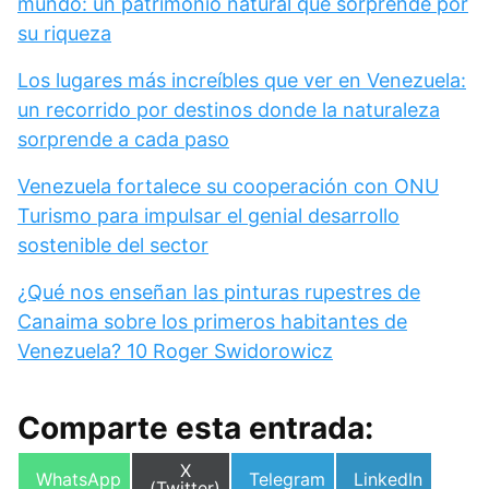
mundo: un patrimonio natural que sorprende por
su riqueza
Los lugares más increíbles que ver en Venezuela:
un recorrido por destinos donde la naturaleza
sorprende a cada paso
Venezuela fortalece su cooperación con ONU
Turismo para impulsar el genial desarrollo
sostenible del sector
¿Qué nos enseñan las pinturas rupestres de
Canaima sobre los primeros habitantes de
Venezuela? 10 Roger Swidorowicz
Comparte esta entrada:
Compartir
X
Compartir
Compartir
Compartir
WhatsApp
Telegram
LinkedIn
en
(Twitter)