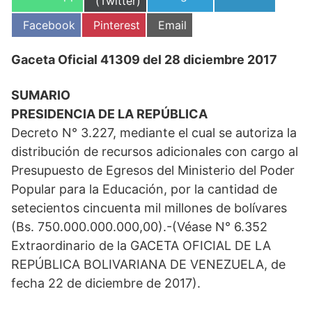
en
(Twitter)
en
en
en
Compartir
Compartir
Compartir
Facebook
Pinterest
Email
en
en
en
Gaceta Oficial 41309 del 28 diciembre 2017
SUMARIO
PRESIDENCIA DE LA REPÚBLICA
Decreto N° 3.227, mediante el cual se autoriza la
distribución de recursos adicionales con cargo al
Presupuesto de Egresos del Ministerio del Poder
Popular para la Educación, por la cantidad de
setecientos cincuenta mil millones de bolívares
(Bs. 750.000.000.000,00).-(Véase N° 6.352
Extraordinario de la GACETA OFICIAL DE LA
REPÚBLICA BOLIVARIANA DE VENEZUELA, de
fecha 22 de diciembre de 2017).