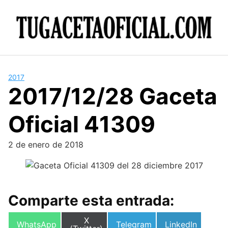
Skip
to
content
2017
2017/12/28 Gaceta
Oficial 41309
2 de enero de 2018
Comparte esta entrada:
Compartir
X
Compartir
Compartir
Compartir
WhatsApp
Telegram
LinkedIn