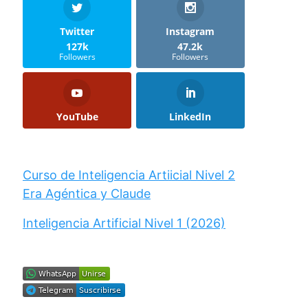
Twitter
Instagram
127k
47.2k
Followers
Followers
YouTube
LinkedIn
Curso de Inteligencia Artiicial Nivel 2
Era Agéntica y Claude
Inteligencia Artificial Nivel 1 (2026)