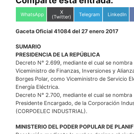
Comparte esta entrada:
Compartir
X
Compartir
Compartir
Compartir
WhatsApp
Telegram
LinkedIn
en
(Twitter)
en
en
en
Gaceta Oficial 41084 del 27 enero 2017
SUMARIO
PRESIDENCIA DE LA REPÚBLICA
Decreto N° 2.699, mediante el cual se nombr
Viceministro de Finanzas, Inversiones y Alianz
Borges Polar, como Viceministro de Servicio Elé
Energía Eléctrica.
Decreto N° 2.700, mediante el cual se nombr
Presidente Encargado, de la Corporación Industr
(CORPOELEC INDUSTRIAL).
MINISTERIO DEL PODER POPULAR DE PLANI