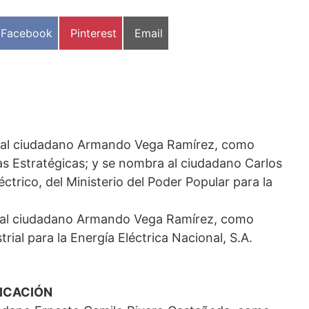
Compartir
Compartir
Compartir
Facebook
Pinterest
Email
en
en
en
a al ciudadano Armando Vega Ramírez, como
as Estratégicas; y se nombra al ciudadano Carlos
ctrico, del Ministerio del Poder Popular para la
a al ciudadano Armando Vega Ramírez, como
ial para la Energía Eléctrica Nacional, S.A.
FICACIÓN