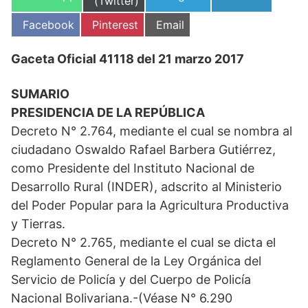
en
(Twitter)
en
en
en
Compartir
Compartir
Compartir
Facebook
Pinterest
Email
en
en
en
Gaceta Oficial 41118 del 21 marzo 2017
SUMARIO
PRESIDENCIA DE LA REPÚBLICA
Decreto N° 2.764, mediante el cual se nombra al
ciudadano Oswaldo Rafael Barbera Gutiérrez,
como Presidente del Instituto Nacional de
Desarrollo Rural (INDER), adscrito al Ministerio
del Poder Popular para la Agricultura Productiva
y Tierras.
Decreto N° 2.765, mediante el cual se dicta el
Reglamento General de la Ley Orgánica del
Servicio de Policía y del Cuerpo de Policía
Nacional Bolivariana.-(Véase N° 6.290