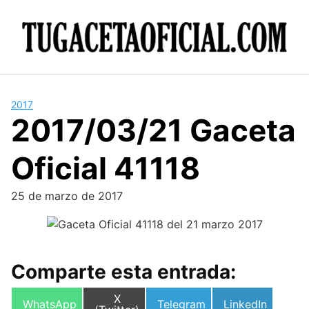
Skip
to
content
2017
2017/03/21 Gaceta
Oficial 41118
25 de marzo de 2017
Comparte esta entrada:
Compartir
X
Compartir
Compartir
Compartir
WhatsApp
Telegram
LinkedIn