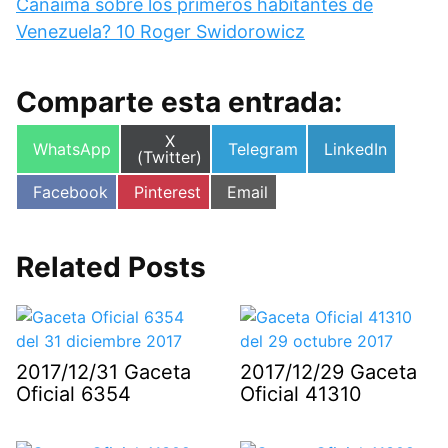
Canaima sobre los primeros habitantes de
Venezuela? 10 Roger Swidorowicz
Comparte esta entrada:
Compartir
X
Compartir
Compartir
Compartir
WhatsApp
Telegram
LinkedIn
en
(Twitter)
en
en
en
Compartir
Compartir
Compartir
Facebook
Pinterest
Email
en
en
en
Related Posts
2017/12/31 Gaceta
2017/12/29 Gaceta
Oficial 6354
Oficial 41310