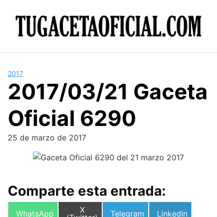
Skip
to
content
2017
2017/03/21 Gaceta
Oficial 6290
25 de marzo de 2017
Comparte esta entrada:
Compartir
X
Compartir
Compartir
Compartir
WhatsApp
Telegram
LinkedIn