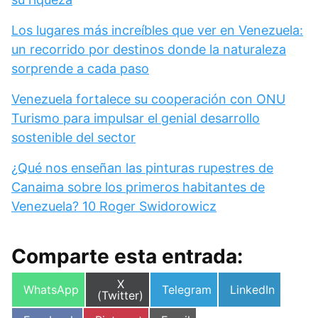
Los lugares más increíbles que ver en Venezuela:
un recorrido por destinos donde la naturaleza
sorprende a cada paso
Venezuela fortalece su cooperación con ONU
Turismo para impulsar el genial desarrollo
sostenible del sector
¿Qué nos enseñan las pinturas rupestres de
Canaima sobre los primeros habitantes de
Venezuela? 10 Roger Swidorowicz
Comparte esta entrada:
Compartir
X
Compartir
Compartir
Compartir
WhatsApp
Telegram
LinkedIn
en
(Twitter)
en
en
en