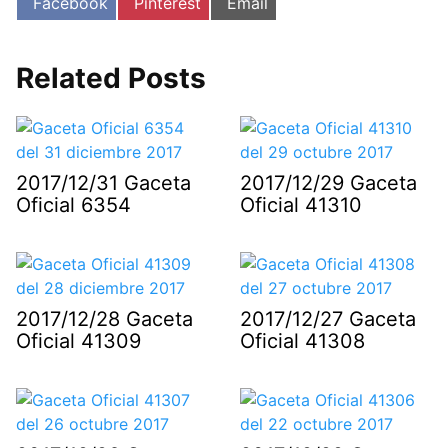
Compartir
Compartir
Compartir
Facebook
Pinterest
Email
en
en
en
Related Posts
2017/12/31 Gaceta
2017/12/29 Gaceta
Oficial 6354
Oficial 41310
2017/12/28 Gaceta
2017/12/27 Gaceta
Oficial 41309
Oficial 41308