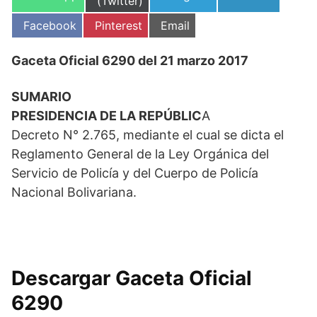
en
(Twitter)
en
en
en
Compartir
Compartir
Compartir
Facebook
Pinterest
Email
en
en
en
Gaceta Oficial 6290 del 21 marzo 2017
SUMARIO
PRESIDENCIA DE LA REPÚBLIC
A
Decreto N° 2.765, mediante el cual se dicta el
Reglamento General de la Ley Orgánica del
Servicio de Policía y del Cuerpo de Policía
Nacional Bolivariana.
Descargar Gaceta Oficial
6290