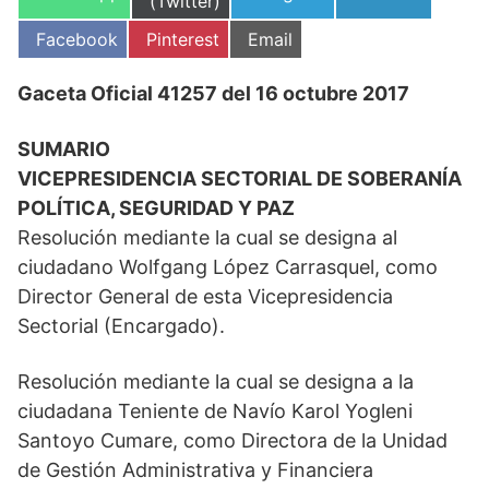
en
(Twitter)
en
en
en
Compartir
Compartir
Compartir
Facebook
Pinterest
Email
en
en
en
Gaceta Oficial 41257 del 16 octubre 2017
SUMARIO
VICEPRESIDENCIA SECTORIAL DE SOBERANÍA
POLÍTICA, SEGURIDAD Y PAZ
Resolución mediante la cual se designa al
ciudadano Wolfgang López Carrasquel, como
Director General de esta Vicepresidencia
Sectorial (Encargado).
Resolución mediante la cual se designa a la
ciudadana Teniente de Navío Karol Yogleni
Santoyo Cumare, como Directora de la Unidad
de Gestión Administrativa y Financiera