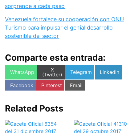
sorprende a cada paso
Venezuela fortalece su cooperación con ONU
Turismo para impulsar el genial desarrollo
sostenible del sector
Comparte esta entrada:
Compartir
X
Compartir
Compartir
Compartir
WhatsApp
Telegram
LinkedIn
en
(Twitter)
en
en
en
Compartir
Compartir
Compartir
Facebook
Pinterest
Email
en
en
en
Related Posts