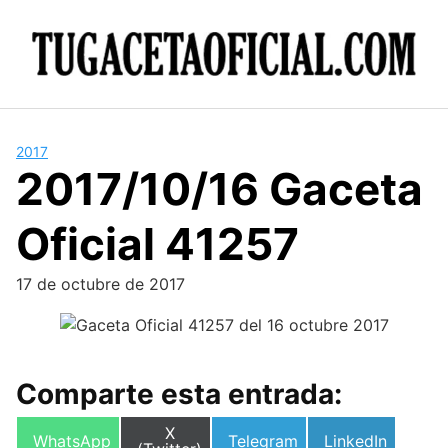
Skip
to
content
2017
2017/10/16 Gaceta
Oficial 41257
17 de octubre de 2017
Comparte esta entrada:
Compartir
X
Compartir
Compartir
Compartir
WhatsApp
Telegram
LinkedIn