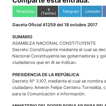
Comparte esta entrada:
Compartir
X
Compartir
Compartir
Compartir
WhatsApp
Telegram
LinkedIn
en
(Twitter)
en
en
en
Gaceta Oficial 41259 del 18 octubre 2017
SUMARIO
ASAMBLEA NACIONAL CONSTITUYENTE
Decreto Constituyente mediante el cual se de
Nacional Constituyente las gobernadoras y go
ciudadanos que en él se indican.
PRESIDENCIA DE LA REPÚBLICA
Decreto N° 3.107, mediante el cual se nombra
ciudadano Amenín Felipe Centeno Torrealba, co
para la Comunicación e Información.
MINISTERIO DEL PODER POPULAR PARA RELA