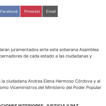
Compartir
Compartir
Compartir
Facebook
Pinterest
Email
en
en
en
claran juramentados ante esta soberana Asamblea
bernadores de cada estado a las ciudadanas y
 a la ciudadana Andrea Elena Hermoso Córdova y al
mo Viceministros del Ministerio del Poder Popular
CIONES INTERIORES, JUSTICIA Y PAZ