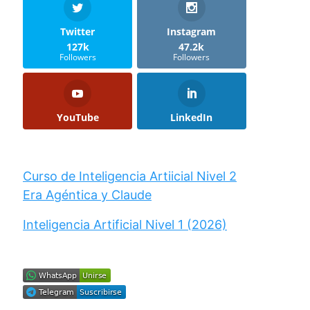
Twitter
Instagram
127k
47.2k
Followers
Followers
YouTube
LinkedIn
Curso de Inteligencia Artiicial Nivel 2
Era Agéntica y Claude
Inteligencia Artificial Nivel 1 (2026)