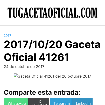
Skip
to
content
2017
2017/10/20 Gaceta
Oficial 41261
24 de octubre de 2017
Comparte esta entrada:
Compartir
X
Compartir
Compartir
Compartir
WhatsApp
Telegram
LinkedIn