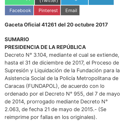
en
(Twitter)
en
en
en
Compartir
Compartir
Compartir
Facebook
Pinterest
Email
en
en
en
Gaceta Oficial 41261 del 20 octubre 2017
SUMARIO
PRESIDENCIA DE LA REPÚBLICA
Decreto N° 3.104, mediante el cual se extiende,
hasta el 31 de diciembre de 2017, el Proceso de
Supresión y Liquidación de la Fundación para la
Asistencia Social de la Policía Metropolitana de
Caracas (FUNDAPOL), de acuerdo con lo
ordenado por el Decreto N° 955, del 7 de mayo
de 2014, prorrogado mediante Decreto N°
2.063, de fecha 21 de mayo de 2015.- (Se
reimprime por fallas en los originales).