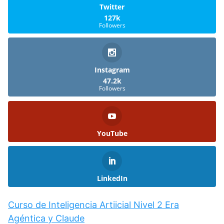
Twitter
127k
Followers
Instagram
47.2k
Followers
YouTube
LinkedIn
Curso de Inteligencia Artiicial Nivel 2 Era
Agéntica y Claude