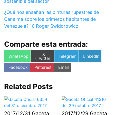
sostenible del sector
¿Qué nos enseñan las pinturas rupestres de
Canaima sobre los primeros habitantes de
Venezuela? 10 Roger Swidorowicz
Comparte esta entrada:
Compartir
X
Compartir
Compartir
Compartir
WhatsApp
Telegram
LinkedIn
en
(Twitter)
en
en
en
Compartir
Compartir
Compartir
Facebook
Pinterest
Email
en
en
en
Related Posts
2017/12/31 Gaceta
2017/12/29 Gaceta