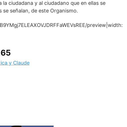
 la ciudadana y al ciudadano que en ellas se
s se señalan, de este Organismo.
/d/0B9YMgj7ELEAXOVJDRFFaWEVsREE/preview|width:
265
tica y Claude