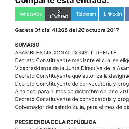
Comparte esta entrada:
Compartir
X
Compartir
Compartir
Compartir
WhatsApp
Telegram
LinkedIn
en
(Twitter)
en
en
en
Gaceta Oficial 41265 del 26 octubre 2017
SUMARIO
ASAMBLEA NACIONAL CONSTITUYENTE
Decreto Constituyente mediante el cual se elig
Vicepresidente de la Junta Directiva de la Asa
Decreto Constituyente que autoriza la designa
Decreto Constituyente de convocatoria y prog
Alcaldes, para el mes de diciembre del año 201
Decreto Constituyente de convocatoria y prog
Gobernador del estado Zulia, para el mes de d
PRESIDENCIA DE LA REPÚBLICA