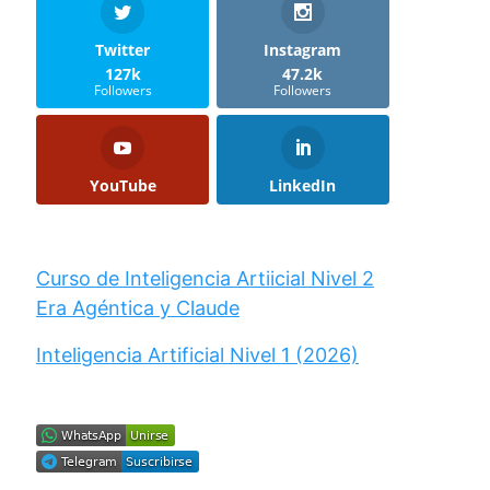
Twitter
Instagram
127k
47.2k
Followers
Followers
YouTube
LinkedIn
Curso de Inteligencia Artiicial Nivel 2
Era Agéntica y Claude
Inteligencia Artificial Nivel 1 (2026)