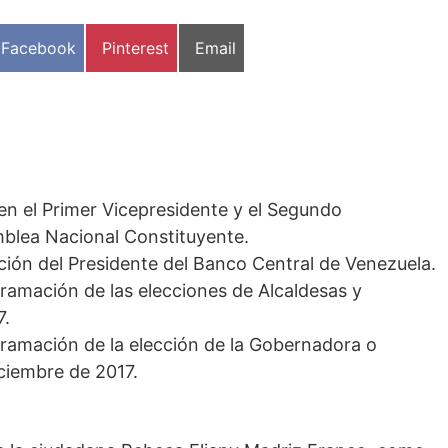
Compartir
Compartir
Compartir
Facebook
Pinterest
Email
en
en
en
en el Primer Vicepresidente y el Segundo
mblea Nacional Constituyente.
ción del Presidente del Banco Central de Venezuela.
ramación de las elecciones de Alcaldesas y
7.
ramación de la elección de la Gobernadora o
iciembre de 2017.