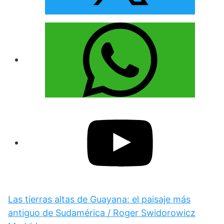
Las tierras altas de Guayana: el paisaje más
antiguo de Sudamérica / Roger Swidorowicz