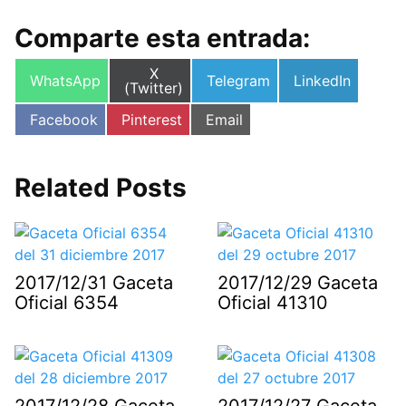
Comparte esta entrada:
Compartir
X
Compartir
Compartir
Compartir
WhatsApp
Telegram
LinkedIn
en
(Twitter)
en
en
en
Compartir
Compartir
Compartir
Facebook
Pinterest
Email
en
en
en
Related Posts
2017/12/31 Gaceta
2017/12/29 Gaceta
Oficial 6354
Oficial 41310