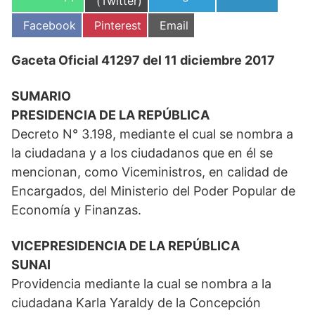
en
(Twitter)
en
en
en
Compartir
Compartir
Compartir
Facebook
Pinterest
Email
en
en
en
Gaceta Oficial 41297 del 11 diciembre 2017
SUMARIO
PRESIDENCIA DE LA REPÚBLICA
Decreto N° 3.198, mediante el cual se nombra a
la ciudadana y a los ciudadanos que en él se
mencionan, como Viceministros, en calidad de
Encargados, del Ministerio del Poder Popular de
Economía y Finanzas.
VICEPRESIDENCIA DE LA REPÚBLICA
SUNAI
Providencia mediante la cual se nombra a la
ciudadana Karla Yaraldy de la Concepción