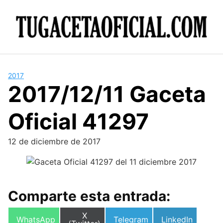
Skip
to
content
2017
2017/12/11 Gaceta
Oficial 41297
12 de diciembre de 2017
Comparte esta entrada:
Compartir
X
Compartir
Compartir
Compartir
WhatsApp
Telegram
LinkedIn