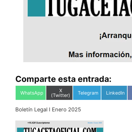
Comparte esta entrada:
Compartir
X
Compartir
Compartir
Compartir
WhatsApp
Telegram
LinkedIn
en
(Twitter)
en
en
en
Boletín Legal I Enero 2025