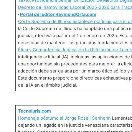
Texto: Providencia Seniat: Utilización de Medios Digi
Decreto de Inamovilidad Laboral 2025-2026 para Traba
·
Portal del Editor RaymondOrta.com
Corte Suprema de Illinois establece políticas para el us
la Corte Suprema de Illinois ha adoptado una política int
judicial, efectiva a partir del 1 de enero de 2025. Este
necesidad de mantener los principios fundamentales de 
Ética y Competencia Judicial en la Utilización de Tecnol
inteligencia artificial (IA), incluidas las aplicaciones
una oportunidad sin precedentes para mejorar la eficie
adopción debe ser guiada por un marco ético sólido y 
Este documento proporciona directrices exhaustivas p
de la IA en el ámbito judicial.
·
Tecnoiuris.com
Homenaje póstumo al Jorge Rosell Senhenn
Lamentabl
dejando un legado en la justicia venezolana caracter