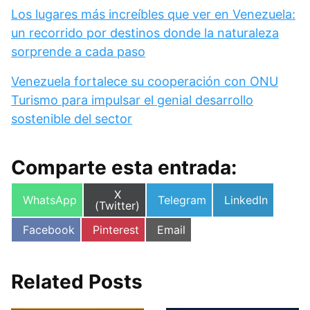
Los lugares más increíbles que ver en Venezuela:
un recorrido por destinos donde la naturaleza
sorprende a cada paso
Venezuela fortalece su cooperación con ONU
Turismo para impulsar el genial desarrollo
sostenible del sector
Comparte esta entrada:
Compartir
X
Compartir
Compartir
Compartir
WhatsApp
Telegram
LinkedIn
en
(Twitter)
en
en
en
Compartir
Compartir
Compartir
Facebook
Pinterest
Email
en
en
en
Related Posts