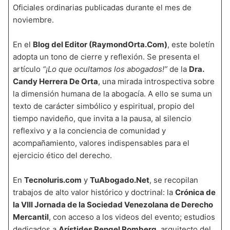
Oficiales ordinarias publicadas durante el mes de
noviembre.
En el
Blog del Editor (RaymondOrta.Com)
, este boletín
adopta un tono de cierre y reflexión. Se presenta el
artículo
“¡Lo que ocultamos los abogados!”
de la
Dra.
Candy Herrera De Orta
, una mirada introspectiva sobre
la dimensión humana de la abogacía. A ello se suma un
texto de carácter simbólico y espiritual, propio del
tiempo navideño, que invita a la pausa, al silencio
reflexivo y a la conciencia de comunidad y
acompañamiento, valores indispensables para el
ejercicio ético del derecho.
En
TecnoIuris.com
y
TuAbogado.Net
, se recopilan
trabajos de alto valor histórico y doctrinal: la
Crónica de
la VIII Jornada de la Sociedad Venezolana de Derecho
Mercantil
, con acceso a los videos del evento; estudios
dedicados a
Arístides Rengel Romberg
, arquitecto del