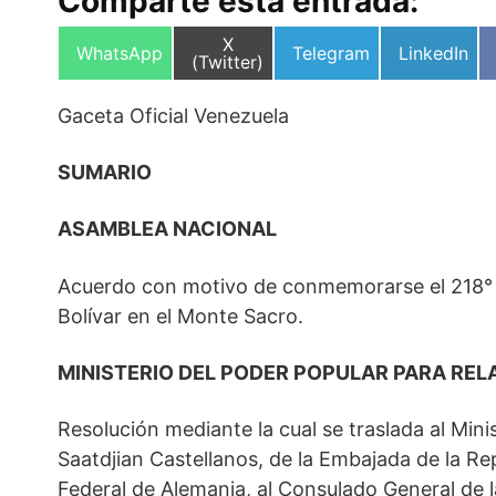
Comparte esta entrada:
Compartir
X
Compartir
Compartir
Compartir
WhatsApp
Telegram
LinkedIn
en
(Twitter)
en
en
en
Gaceta Oficial Venezuela
SUMARIO
ASAMBLEA NACIONAL
Acuerdo con motivo de conmemorarse el 218° A
Bolívar en el Monte Sacro.
MINISTERIO DEL PODER POPULAR PARA REL
Resolución mediante la cual se traslada al Min
Saatdjian Castellanos, de la Embajada de la Re
Federal de Alemania, al Consulado General de l