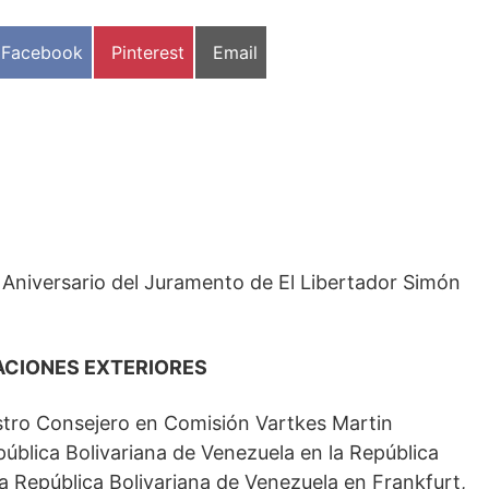
Compartir
Compartir
Compartir
Facebook
Pinterest
Email
en
en
en
niversario del Juramento de El Libertador Simón
ACIONES EXTERIORES
istro Consejero en Comisión Vartkes Martin
pública Bolivariana de Venezuela en la República
a República Bolivariana de Venezuela en Frankfurt,