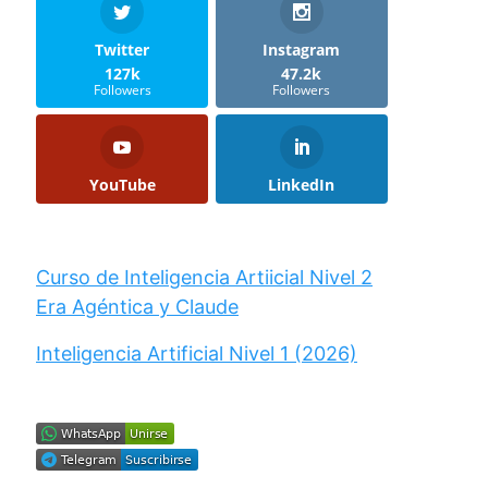
Twitter
Instagram
127k
47.2k
Followers
Followers
YouTube
LinkedIn
Curso de Inteligencia Artiicial Nivel 2
Era Agéntica y Claude
Inteligencia Artificial Nivel 1 (2026)