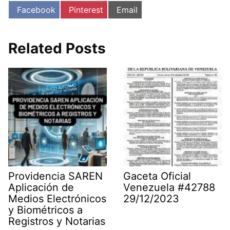
Compartir
Compartir
Compartir
Facebook
Pinterest
Email
en
en
en
Related Posts
Providencia SAREN
Gaceta Oficial
Aplicación de
Venezuela #42788
Medios Electrónicos
29/12/2023
y Biométricos a
Registros y Notarias