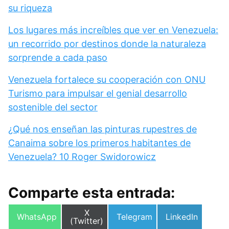
su riqueza
Los lugares más increíbles que ver en Venezuela:
un recorrido por destinos donde la naturaleza
sorprende a cada paso
Venezuela fortalece su cooperación con ONU
Turismo para impulsar el genial desarrollo
sostenible del sector
¿Qué nos enseñan las pinturas rupestres de
Canaima sobre los primeros habitantes de
Venezuela? 10 Roger Swidorowicz
Comparte esta entrada:
Compartir
X
Compartir
Compartir
Compartir
WhatsApp
Telegram
LinkedIn
en
(Twitter)
en
en
en