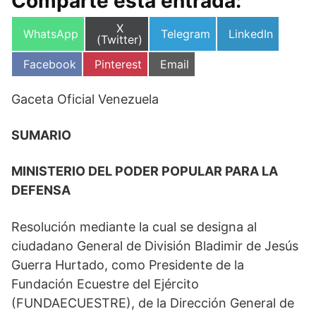
Comparte esta entrada:
Compartir
X
Compartir
Compartir
Compartir
WhatsApp
Telegram
LinkedIn
en
(Twitter)
en
en
en
Compartir
Compartir
Compartir
Facebook
Pinterest
Email
en
en
en
Gaceta Oficial Venezuela
SUMARIO
MINISTERIO DEL PODER POPULAR PARA LA
DEFENSA
Resolución mediante la cual se designa al
ciudadano General de División Bladimir de Jesús
Guerra Hurtado, como Presidente de la
Fundación Ecuestre del Ejército
(FUNDAECUESTRE), de la Dirección General de