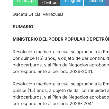
Compartir
Compartir
Compartir
WhatsApp
Telegram
LinkedIn
en
(Twitter)
en
en
en
Gaceta Oficial Venezuela
SUMARIO
MINISTERIO DEL PODER POPULAR DE PETRÓ
Resolución mediante la cual se aprueba a la Em
por quince (15) años, a objeto de dar continuida
hidrocarburos, y al Plan de Negocios aprobado 
correspondiente al período 2026-2041.
Resolución mediante la cual se aprueba a la Em
quince (15) años, a objeto de dar continuidad al
hidrocarburos, y al Plan de Negocios aprobado 
correspondiente al período 2026- 2041.