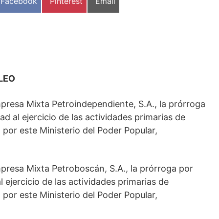
Compartir
Compartir
Compartir
Facebook
Pinterest
Email
en
en
en
LEO
presa Mixta Petroindependiente, S.A., la prórroga
d al ejercicio de las actividades primarias de
por este Ministerio del Poder Popular,
presa Mixta Petroboscán, S.A., la prórroga por
 ejercicio de las actividades primarias de
por este Ministerio del Poder Popular,