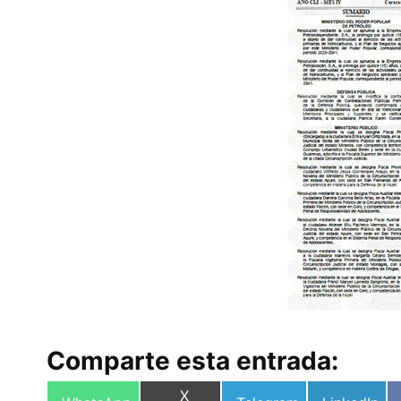
Comparte esta entrada:
Compartir
X