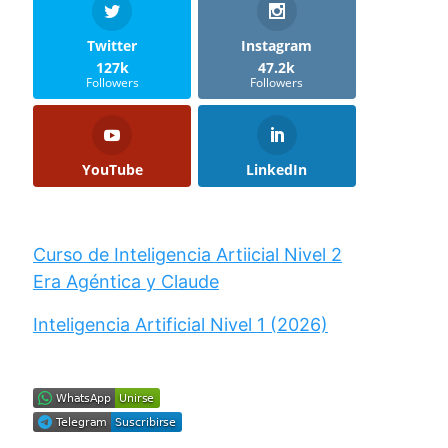
Twitter
Instagram
127k
47.2k
Followers
Followers
YouTube
LinkedIn
Curso de Inteligencia Artiicial Nivel 2
Era Agéntica y Claude
Inteligencia Artificial Nivel 1 (2026)