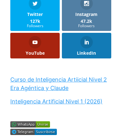
Twitter
Instagram
127k
47.2k
Followers
Followers
YouTube
LinkedIn
Curso de Inteligencia Artiicial Nivel 2
Era Agéntica y Claude
Inteligencia Artificial Nivel 1 (2026)