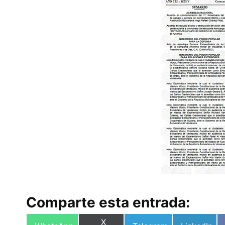
Comparte esta entrada:
Compartir
X