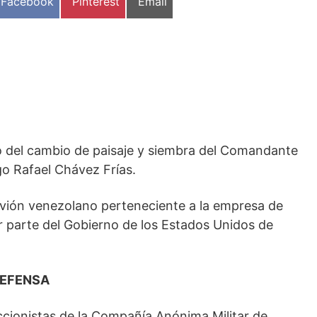
Compartir
Compartir
Compartir
Facebook
Pinterest
Email
en
en
en
 del cambio de paisaje y siembra del Comandante
go Rafael Chávez Frías.
avión venezolano perteneciente a la empresa de
parte del Gobierno de los Estados Unidos de
DEFENSA
cionistas de la Compañía Anónima Militar de