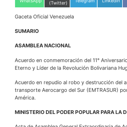
Compartir
Compartir
Compartir
WhatsApp
Telegram
LinkedIn
en
(Twitter)
en
en
en
Gaceta Oficial Venezuela
SUMARIO
ASAMBLEA NACIONAL
Acuerdo en conmemoración del 11° Aniversario
Eterno y Líder de la Revolución Bolivariana Hu
Acuerdo en repudio al robo y destrucción del 
transporte Aerocargo del Sur (EMTRASUR) por 
América.
MINISTERIO DEL PODER POPULAR PARA LA 
Acta de Asamblea General Extraordinaria de Ac