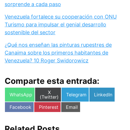
sorprende a cada paso
Venezuela fortalece su cooperación con ONU
Turismo para impulsar el genial desarrollo
sostenible del sector
¿Qué nos enseñan las pinturas rupestres de
Canaima sobre los primeros habitantes de
Venezuela? 10 Roger Swidorowicz
Comparte esta entrada:
Compartir
X
Compartir
Compartir
Compartir
WhatsApp
Telegram
LinkedIn
en
(Twitter)
en
en
en
Compartir
Compartir
Compartir
Facebook
Pinterest
Email
en
en
en
Related Posts