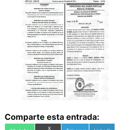
Comparte esta entrada:
Compartir
X