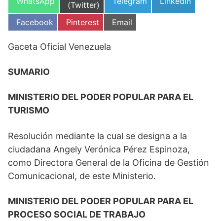
Compartir
Compartir
Compartir
WhatsApp
Telegram
LinkedIn
en
(Twitter)
en
en
en
Compartir
Compartir
Compartir
Facebook
Pinterest
Email
en
en
en
Gaceta Oficial Venezuela
SUMARIO
MINISTERIO DEL PODER POPULAR PARA EL
TURISMO
Resolución mediante la cual se designa a la
ciudadana Angely Verónica Pérez Espinoza,
como Directora General de la Oficina de Gestión
Comunicacional, de este Ministerio.
MINISTERIO DEL PODER POPULAR PARA EL
PROCESO SOCIAL DE TRABAJO