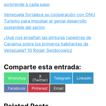
sorprende a cada paso
Venezuela fortalece su cooperación con ONU
Turismo para impulsar el genial desarrollo
sostenible del sector
¿Qué nos enseñan las pinturas rupestres de
Canaima sobre los primeros habitantes de
Venezuela? 10 Roger Swidorowicz
Comparte esta entrada:
Compartir
X
Compartir
Compartir
Compartir
WhatsApp
Telegram
LinkedIn
en
(Twitter)
en
en
en
Compartir
Compartir
Compartir
Facebook
Pinterest
Email
en
en
en
Related Posts