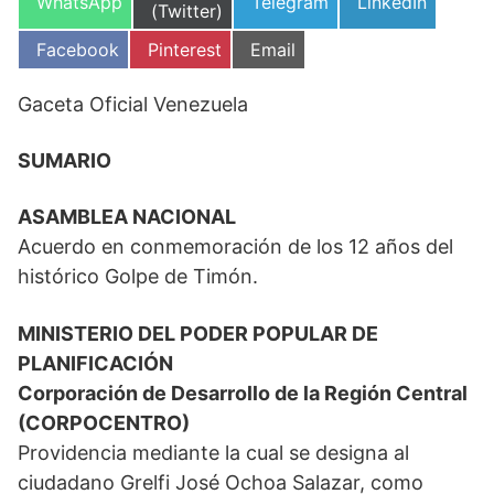
Compartir
Compartir
Compartir
WhatsApp
Telegram
LinkedIn
en
(Twitter)
en
en
en
Compartir
Compartir
Compartir
Facebook
Pinterest
Email
en
en
en
Gaceta Oficial Venezuela
SUMARIO
ASAMBLEA NACIONAL
Acuerdo en conmemoración de los 12 años del
histórico Golpe de Timón.
MINISTERIO DEL PODER POPULAR DE
PLANIFICACIÓN
Corporación de Desarrollo de la Región Central
(CORPOCENTRO)
Providencia mediante la cual se designa al
ciudadano Grelfi José Ochoa Salazar, como