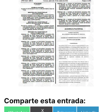
Comparte esta entrada:
Compartir
X